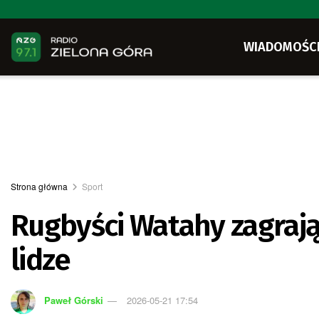
WIADOMOŚC
Strona główna
Sport
Rugbyści Watahy zagraj
lidze
Paweł Górski
2026-05-21 17:54