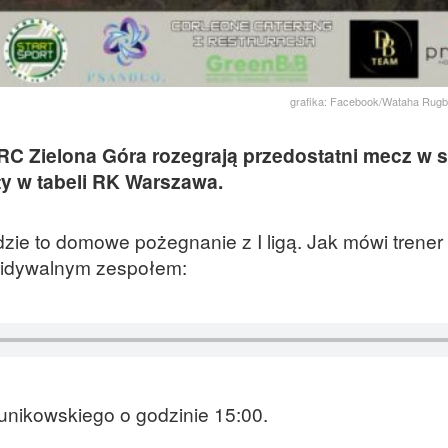
grafika: Facebook/Wataha Rugb
RC Zielona Góra rozegrają przedostatni mecz w 
ty w tabeli RK Warszawa.
ie to domowe pożegnanie z I ligą. Jak mówi trener
ewidywalnym zespołem:
unikowskiego o godzinie 15:00.