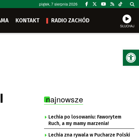
piątek, 7 sierpnia 2026
AMA
KONTAKT
RADIO ZACHÓD
SŁUCHAJ
Ot
I
najnowsze
Lechia po losowaniu: Faworytem
Ruch, a my mamy marzenia!
Lechia zna rywala w Pucharze Polski