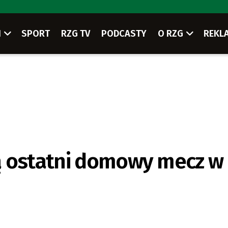
I
SPORT
RZG TV
PODCASTY
O RZG
REKL
ą ostatni domowy mecz w 