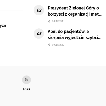
Prezydent Zielonej Góry o
korzyści z organizacji mety
Tour de Pologne
0 UDOST.
zyzn
Apel do pacjentów: 5
sierpnia wyjedźcie szybciej
z domów
0 UDOST.
RSS