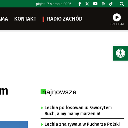
piątek, 7 sierpnia 2026
AMA
KONTAKT
RADIO ZACHÓD
SŁUCHAJ
Ot
ym
najnowsze
Lechia po losowaniu: Faworytem
Ruch, a my mamy marzenia!
Lechia zna rywala w Pucharze Polski