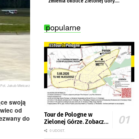
zmienia okolice Zielonej Góry.
Powstają nowe ścieżki rowerowe
popularne
Fot. Jakub Mielcarz
ące swoją
owiec od
Tour de Pologne w
wezwany do
Zielonej Górze. Zobacz
zmiany w organizacji
0 UDOST.
ruchu