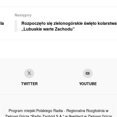
Następny
la
Rozpoczęło się zielonogórskie święto kolarstwa
„Lubuskie warte Zachodu”
TWITTER
YOUTUBE
Program miejski Polskiego Radia - Regionalna Rozgłośnia w
Zielonej Górze "Radio Zachód S.A." w likwidacji w Zielonej Górze