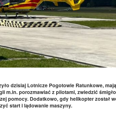
zyło dzisiaj Lotnicze Pogotowie Ratunkowe, maj
li m.in. porozmawiać z pilotami, zwiedzić śmigł
zej pomocy. Dodatkowo, gdy helikopter został 
czyć start i lądowanie maszyny.