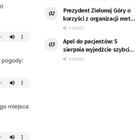
eń
Prezydent Zielonej Góry o
korzyści z organizacji mety
Tour de Pologne
0 UDOST.
Apel do pacjentów: 5
sierpnia wyjedźcie szybciej
z domów
d pogody:
0 UDOST.
ego miejsca