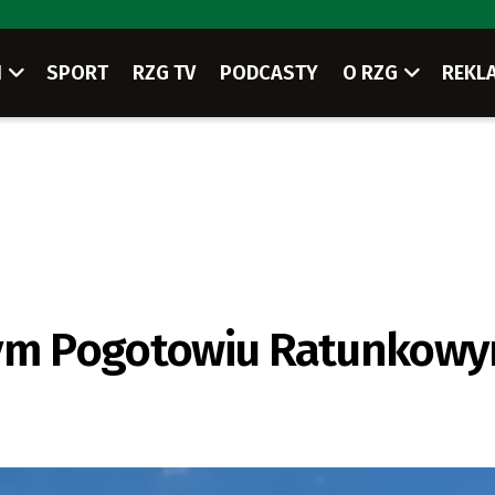
I
SPORT
RZG TV
PODCASTY
O RZG
REKL
czym Pogotowiu Ratunkow