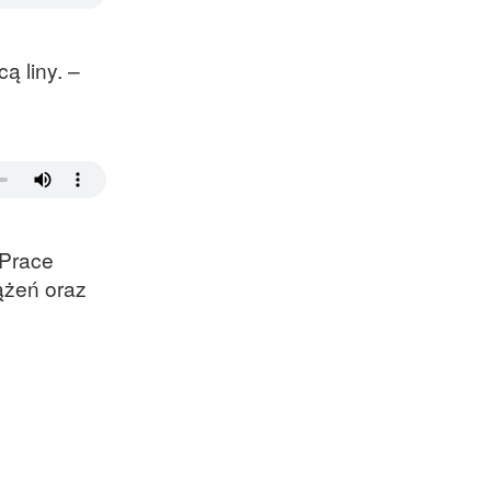
ą liny. –
 Prace
ążeń oraz