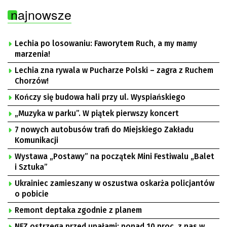
najnowsze
Lechia po losowaniu: Faworytem Ruch, a my mamy
marzenia!
Lechia zna rywala w Pucharze Polski – zagra z Ruchem
Chorzów!
Kończy się budowa hali przy ul. Wyspiańskiego
„Muzyka w parku”. W piątek pierwszy koncert
7 nowych autobusów trafi do Miejskiego Zakładu
Komunikacji
Wystawa „Postawy” na początek Mini Festiwalu „Balet
i Sztuka”
Ukrainiec zamieszany w oszustwa oskarża policjantów
o pobicie
Remont deptaka zgodnie z planem
NFZ ostrzega przed upałami: ponad 10 proc. z nas w