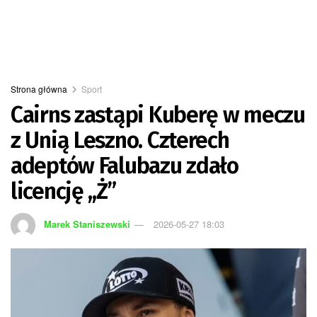
Strona główna
Sport
Cairns zastąpi Kuberę w meczu
z Unią Leszno. Czterech
adeptów Falubazu zdało
licencję ,,Ż”
Marek Staniszewski
2026-05-27 18:03