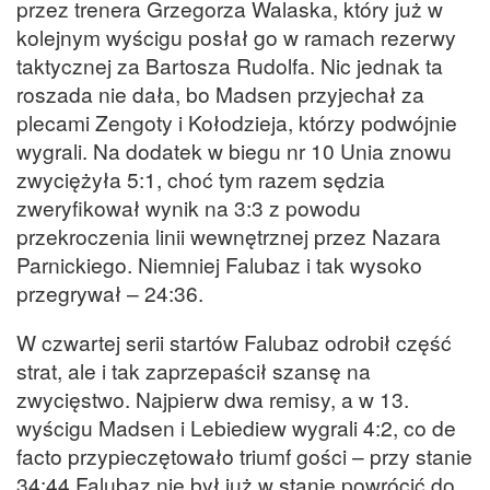
przez trenera Grzegorza Walaska, który już w
kolejnym wyścigu posłał go w ramach rezerwy
taktycznej za Bartosza Rudolfa. Nic jednak ta
roszada nie dała, bo Madsen przyjechał za
plecami Zengoty i Kołodzieja, którzy podwójnie
wygrali. Na dodatek w biegu nr 10 Unia znowu
zwyciężyła 5:1, choć tym razem sędzia
zweryfikował wynik na 3:3 z powodu
przekroczenia linii wewnętrznej przez Nazara
Parnickiego. Niemniej Falubaz i tak wysoko
przegrywał – 24:36.
W czwartej serii startów Falubaz odrobił część
strat, ale i tak zaprzepaścił szansę na
zwycięstwo. Najpierw dwa remisy, a w 13.
wyścigu Madsen i Lebiediew wygrali 4:2, co de
facto przypieczętowało triumf gości – przy stanie
34:44 Falubaz nie był już w stanie powrócić do