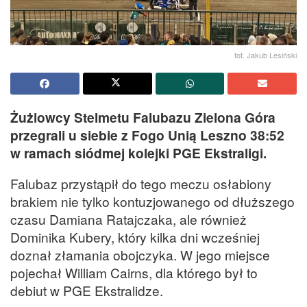
fot. Jakub Lesiński
Żużlowcy Stelmetu Falubazu Zielona Góra
przegrali u siebie z Fogo Unią Leszno 38:52
w ramach siódmej kolejki PGE Ekstraligi.
Falubaz przystąpił do tego meczu osłabiony
brakiem nie tylko kontuzjowanego od dłuższego
czasu Damiana Ratajczaka, ale również
Dominika Kubery, który kilka dni wcześniej
doznał złamania obojczyka. W jego miejsce
pojechał William Cairns, dla którego był to
debiut w PGE Ekstralidze.