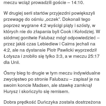
meczu wciąż prowadzili goście – 14:10.
W drugiej serii startów przyjezdni powiększyli
przewagę do ośmiu „oczek”. Dokonali tego
poprzez wygrane 4:2 wyścigi piąty i szósty, w
których nie do złapania byli Cook i Kołodziej. W
siódmej gonitwie Falubaz mógł odpowiedzieć –
przez jakiś czas Lebiediew i Cairns jechali na
4:2, ale na dystansie Piotr Pawlicki wyprzedził
Łotysza i zrobiło się tylko 3:3, a w meczu 25:17
dla Unii.
Ósmy bieg to drugie w tym meczu indywidualne
zwycięstwo po stronie Falubazu – zapisał je na
swoim koncie Madsen, ale stawkę zamknął
Hurysz i skończyło się remisem.
Dobra prędkość Duńczyka została dostrzeżona