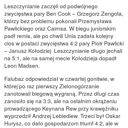
Leszczynianie zaczęli od podwójnego
zwycięstwa pary Ben Cook – Grzegorz Zengota,
którzy bez problemu pokonali Przemysława
Pawlickiego oraz Cairnsa. W biegu juniorskim
padł remis, ale po chwili Unia zadała kolejny
cios w postaci zwycięstwa 4:2 pary Piotr Pawlicki
– Janusz Kołodziej Leszczynianie długo jechali
na 5:1, ale na samej mecie Kołodzieja dopadł
Leon Madsen.
Falubaz odpowiedział w czwartej gonitwie, w
której po raz pierwszy Zielonogórzanie
zanotowali biegową wygraną. Przez długi czas
zanosiło się na 3:3, ale na ostatnim okrążeniu
prowadzącego Keynana Rew przy krawężniku
wyprzedził Andrzej Lebiediew. Trzeci był Oskar
Hurysz, co dało gospodarzom triumf 4:2, ale w