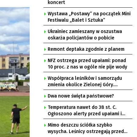
koncert
Wystawa „Postawy” na początek Mini
Festiwalu „Balet i Sztuka”
Ukrainiec zamieszany w oszustwa
oskarża policjantów o pobicie
Remont deptaka zgodnie z planem
NFZ ostrzega przed upałami: ponad
10 proc. z nas w ogóle nie pije wody
Współpraca leśników i samorządu
zmienia okolice Zielonej Góry.
Powstają nowe ścieżki rowerowe
Dwa nowe święta państwowe?
Temperatura nawet do 38 st. C.
Ogłoszono alerty przed upałami i
burzami
Mimo deszczu ściółka szybko
wysycha. Leśnicy ostrzegają przed