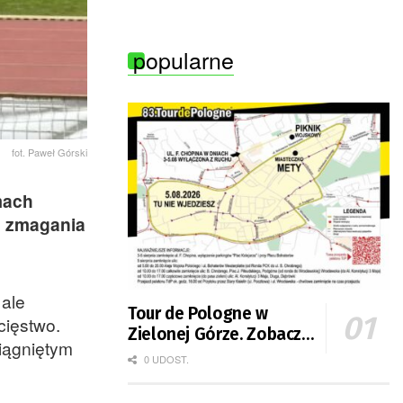
pożarami
popularne
fot. Paweł Górski
mach
i zmagania
 ale
Tour de Pologne w
cięstwo.
Zielonej Górze. Zobacz
siągniętym
zmiany w organizacji
0 UDOST.
ruchu