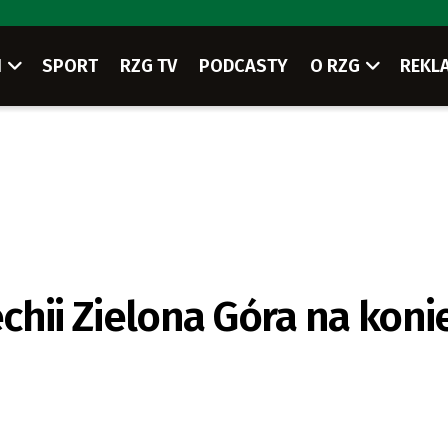
I
SPORT
RZG TV
PODCASTY
O RZG
REKL
echii Zielona Góra na koni