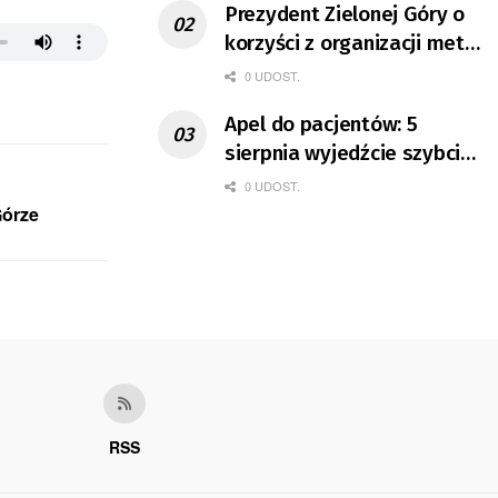
Prezydent Zielonej Góry o
korzyści z organizacji mety
Tour de Pologne
0 UDOST.
Apel do pacjentów: 5
sierpnia wyjedźcie szybciej
z domów
0 UDOST.
Górze
RSS