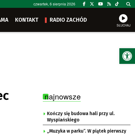
czwartek, 6 sierpnia 2026
AMA
KONTAKT
RADIO ZACHÓD
SŁUCHAJ
Ot
ec
najnowsze
Kończy się budowa hali przy ul.
Wyspiańskiego
„Muzyka w parku”. W piątek pierwszy