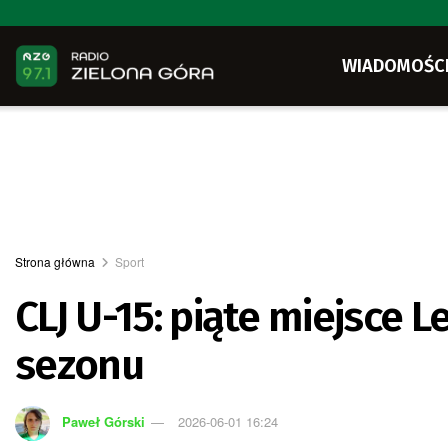
WIADOMOŚC
Strona główna
Sport
CLJ U-15: piąte miejsce L
sezonu
Paweł Górski
2026-06-01 16:24