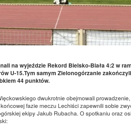
nali na wyjeździe Rekord Bielsko-Biała 4:2 w ra
niorów U-15.Tym samym Zielonogórzanie zakończyl
obkiem 44 punktów.
Więckowskiego dwukrotnie obejmowali prowadzenie,
w końcowej fazie meczu Lechiści zapewnili sobie zwy
onogórskiej ekipy Jakub Rubacha. O spotkaniu oraz o
ki: