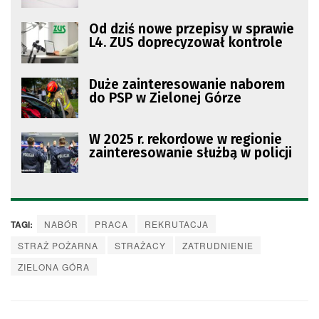
Od dziś nowe przepisy w sprawie
L4. ZUS doprecyzował kontrole
Duże zainteresowanie naborem
do PSP w Zielonej Górze
W 2025 r. rekordowe w regionie
zainteresowanie służbą w policji
TAGI:
NABÓR
PRACA
REKRUTACJA
STRAŻ POŻARNA
STRAŻACY
ZATRUDNIENIE
ZIELONA GÓRA