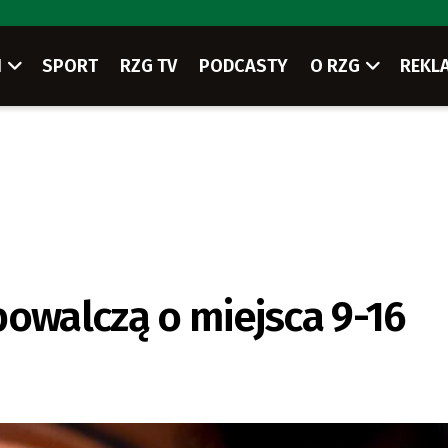
I
SPORT
RZG TV
PODCASTY
O RZG
REKL
powalczą o miejsca 9-16