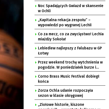
Noc Spadających Gwiazd w skansenie
w Ochli
„Kapitalna rekacja zespołu” –
wypowiedzi po wygranej Lechii
Co za mecz, co za zwycięstwo! Lechia
miażdży Sokoła!
Lebiediew najlepszy z Falubazu w GP
Łotwy
Przez weekend trochę wytchnienia w
pogodzie. W poniedziałek burze i
upał
Corno Brass Music Festival dobiegł
końca
Zorza Ochla udanie rozpoczęła
sezon w klasie okręgowej
„Ziołowe historie, kiszone