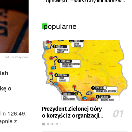
opowieści” – warsztaty kulinarne w
Krępie
popularne
fot. pixabay.com
ish
lkę o
Prezydent Zielonej Góry
lin 126:49,
o korzyści z organizacji
ępnie z
mety Tour de Pologne
0 UDOST.