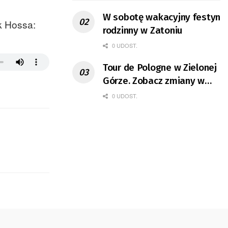
W sobotę wakacyjny festyn
k Hossa:
rodzinny w Zatoniu
0 UDOST.
Tour de Pologne w Zielonej
Górze. Zobacz zmiany w
organizacji ruchu
0 UDOST.