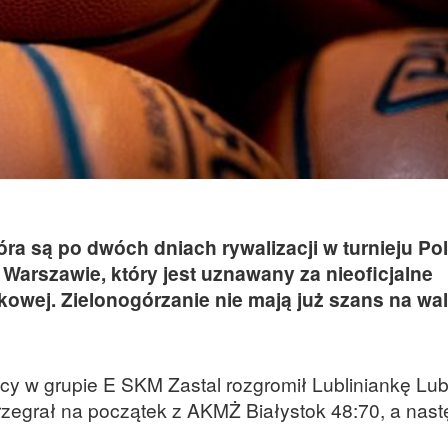
a są po dwóch dniach rywalizacji w turnieju Pol
Warszawie, który jest uznawany za nieoficjalne
ekowej. Zielonogórzanie nie mają już szans na wa
cy w grupie E SKM Zastal rozgromił Lubliniankę Lub
rzegrał na początek z AKMŻ Białystok 48:70, a nast