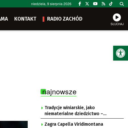
niedziela, 9 sierpnia 2026
AMA
KONTAKT
RADIO ZACHÓD
SŁUCHAJ
Ot
najnowsze
Tradycje winiarskie, jako
niematerialne dziedzictwo –
konsultacje i projekt
Zagra Capella Viridimontana