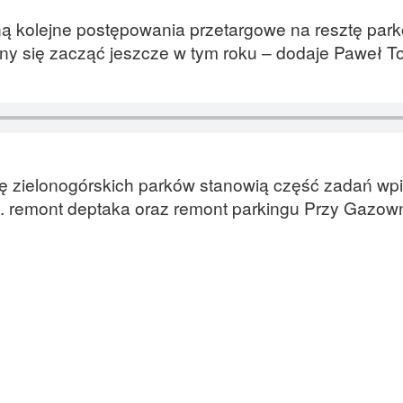
ą kolejne postępowania przetargowe na resztę par
ny się zacząć jeszcze w tym roku – dodaje Paweł T
cję zielonogórskich parków stanowią część zadań w
.in. remont deptaka oraz remont parkingu Przy Gazown