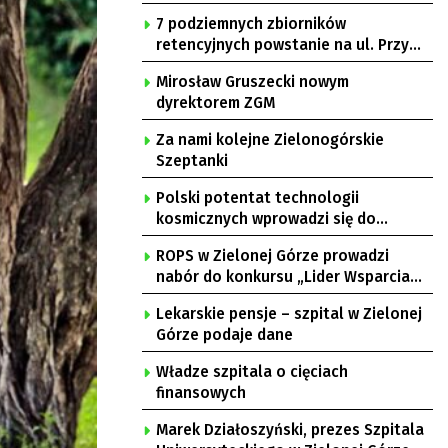
7 podziemnych zbiorników
retencyjnych powstanie na ul. Przy
Gazowni
Mirosław Gruszecki nowym
dyrektorem ZGM
Za nami kolejne Zielonogórskie
Szeptanki
Polski potentat technologii
kosmicznych wprowadzi się do
Zielonej Góry
ROPS w Zielonej Górze prowadzi
nabór do konkursu „Lider Wsparcia
Seniora”
Lekarskie pensje – szpital w Zielonej
Górze podaje dane
Władze szpitala o cięciach
finansowych
Marek Działoszyński, prezes Szpitala