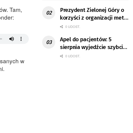
ków. Tam,
Prezydent Zielonej Góry o
onder:
korzyści z organizacji mety
Tour de Pologne
0 UDOST.
Apel do pacjentów: 5
sierpnia wyjedźcie szybciej
z domów
0 UDOST.
pisanych w
i.