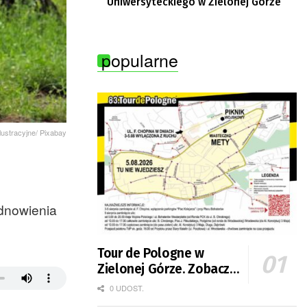
Uniwersyteckiego w Zielonej Górze
popularne
ilustracyjne/ Pixabay
odnowienia
Tour de Pologne w
Zielonej Górze. Zobacz
zmiany w organizacji
0 UDOST.
ruchu