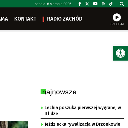
sobota, 8 sierpnia 2026
AMA
KONTAKT
RADIO ZACHÓD
SŁUCHAJ
Ot
najnowsze
Lechia poszuka pierwszej wygranej w
II lidze
Jeździecka rywalizacja w Drzonkowie