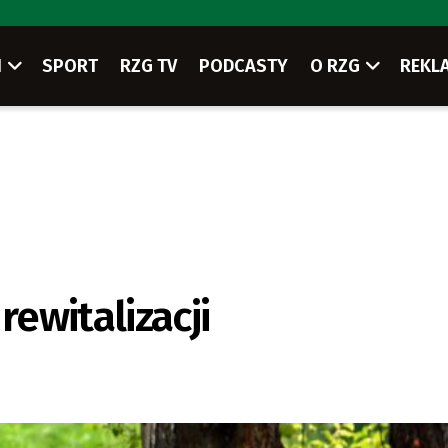
I
SPORT
RZG TV
PODCASTY
O RZG
REKL
rewitalizacji