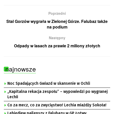
Poprzedni
Stal Gorzów wygrała w Zielonej Górze. Falubaz także
na podium
Następny
Odpady w lasach za prawie 2 miliony złotych
najnowsze
Noc Spadających Gwiazd w skansenie w Ochli
„Kapitalna rekacja zespołu” – wypowiedzi po wygranej
Lechii
Co za mecz, co za zwycięstwo! Lechia miażdży Sokoła!
Lebiediew najlepszy z Falubazu w GP Łotwy