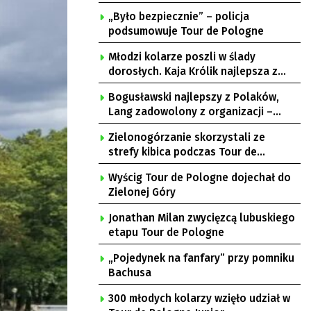
„Było bezpiecznie” – policja
podsumowuje Tour de Pologne
Młodzi kolarze poszli w ślady
dorosłych. Kaja Królik najlepsza z
Lubuszanek w Tour de Pologne Junior
Bogusławski najlepszy z Polaków,
Lang zadowolony z organizacji –
komentarze po 3. etapie Tour de
Zielonogórzanie skorzystali ze
Pologne
strefy kibica podczas Tour de
Pologne
Wyścig Tour de Pologne dojechał do
Zielonej Góry
Jonathan Milan zwycięzcą lubuskiego
etapu Tour de Pologne
„Pojedynek na fanfary” przy pomniku
Bachusa
300 młodych kolarzy wzięło udział w