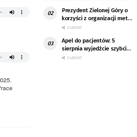
Prezydent Zielonej Góry o
korzyści z organizacji mety
Tour de Pologne
0 UDOST.
Apel do pacjentów: 5
sierpnia wyjedźcie szybciej
z domów
0 UDOST.
025.
Prace