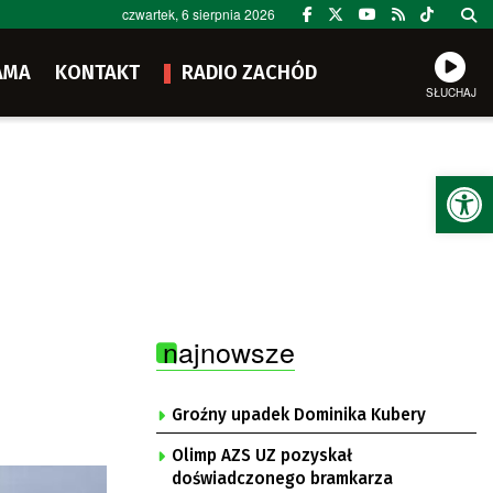
czwartek, 6 sierpnia 2026
AMA
KONTAKT
RADIO ZACHÓD
SŁUCHAJ
Ot
najnowsze
Groźny upadek Dominika Kubery
Olimp AZS UZ pozyskał
doświadczonego bramkarza