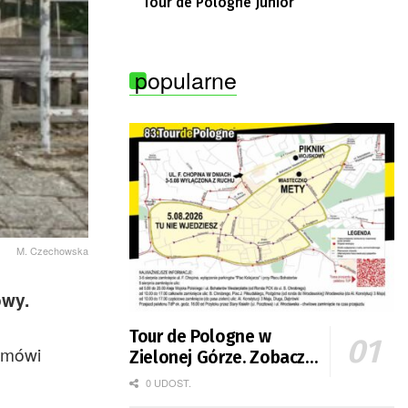
Tour de Pologne Junior
popularne
M. Czechowska
owy.
Tour de Pologne w
 mówi
Zielonej Górze. Zobacz
zmiany w organizacji
0 UDOST.
ruchu