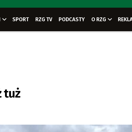
I
SPORT
RZG TV
PODCASTY
O RZG
REKL
 tuż