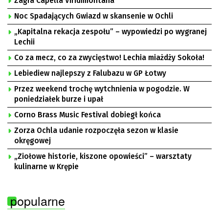
Zagra Capella Viridimontana
Noc Spadających Gwiazd w skansenie w Ochli
„Kapitalna rekacja zespołu” – wypowiedzi po wygranej
Lechii
Co za mecz, co za zwycięstwo! Lechia miażdży Sokoła!
Lebiediew najlepszy z Falubazu w GP Łotwy
Przez weekend trochę wytchnienia w pogodzie. W
poniedziałek burze i upał
Corno Brass Music Festival dobiegł końca
Zorza Ochla udanie rozpoczęła sezon w klasie
okręgowej
„Ziołowe historie, kiszone opowieści” – warsztaty
kulinarne w Krępie
popularne