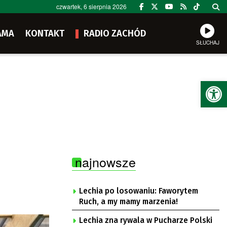
czwartek, 6 sierpnia 2026
AMA
KONTAKT
RADIO ZACHÓD
SŁUCHAJ
Ot
najnowsze
Lechia po losowaniu: Faworytem
Ruch, a my mamy marzenia!
Lechia zna rywala w Pucharze Polski