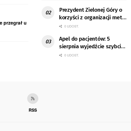
Prezydent Zielonej Góry o
korzyści z organizacji mety
e przegrał u
Tour de Pologne
0 UDOST.
Apel do pacjentów: 5
sierpnia wyjedźcie szybciej
z domów
0 UDOST.
RSS