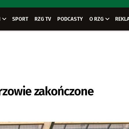
I
SPORT
RZG TV
PODCASTY
O RZG
REKL
orzowie zakończone