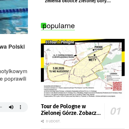
zmienia okolice Zielonej Góry.
Powstają nowe ścieżki rowerowe
popularne
twa Polski
 motylkowym
e poprawili
Tour de Pologne w
Zielonej Górze. Zobacz
zmiany w organizacji
0 UDOST.
ruchu