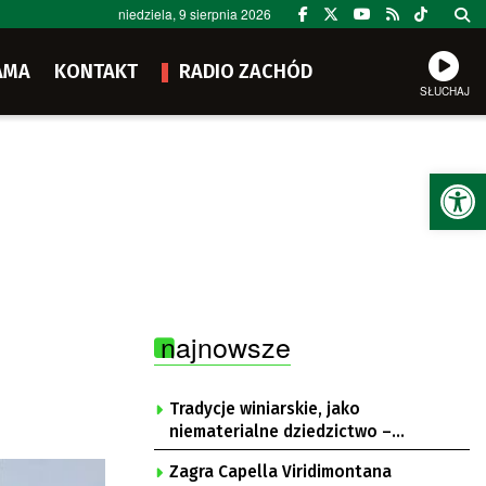
niedziela, 9 sierpnia 2026
AMA
KONTAKT
RADIO ZACHÓD
SŁUCHAJ
Ot
najnowsze
Tradycje winiarskie, jako
niematerialne dziedzictwo –
konsultacje i projekt
Zagra Capella Viridimontana