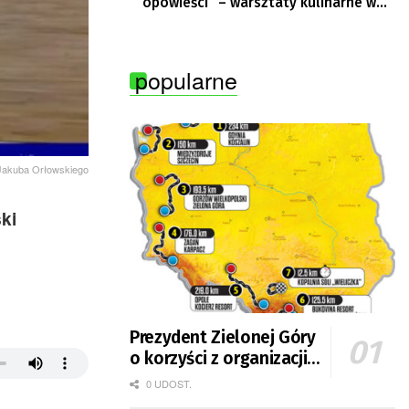
opowieści” – warsztaty kulinarne w
Krępie
popularne
y Jakuba Orłowskiego
ki
Prezydent Zielonej Góry
o korzyści z organizacji
mety Tour de Pologne
0 UDOST.