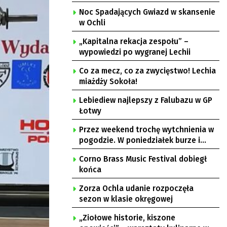
Noc Spadających Gwiazd w skansenie
w Ochli
„Kapitalna rekacja zespołu” –
wypowiedzi po wygranej Lechii
Co za mecz, co za zwycięstwo! Lechia
miażdży Sokoła!
Lebiediew najlepszy z Falubazu w GP
Łotwy
Przez weekend trochę wytchnienia w
pogodzie. W poniedziałek burze i
upał
Corno Brass Music Festival dobiegł
końca
Zorza Ochla udanie rozpoczęła
sezon w klasie okręgowej
„Ziołowe historie, kiszone