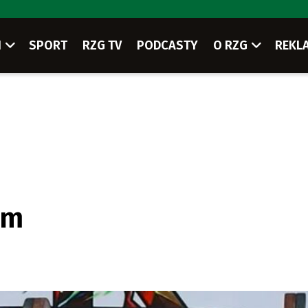
I
SPORT
RZG TV
PODCASTY
O RZG
REKL
um