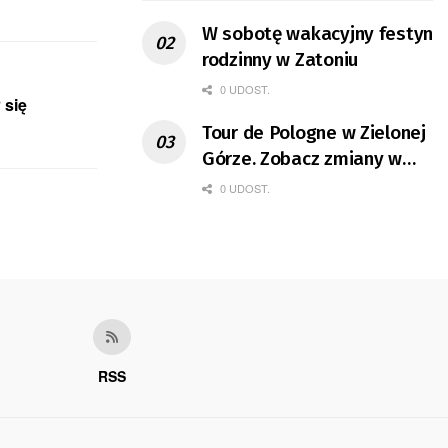
W sobotę wakacyjny festyn
rodzinny w Zatoniu
0 UDOST.
 się
Tour de Pologne w Zielonej
Górze. Zobacz zmiany w
organizacji ruchu
0 UDOST.
RSS