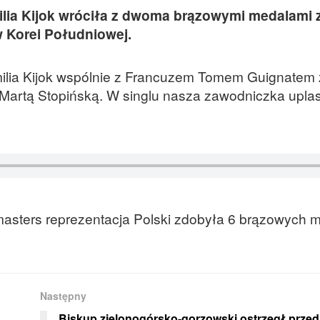
ilia Kijok wróciła z dwoma brązowymi medalami 
 Korei Południowej.
milia Kijok wspólnie z Francuzem Tomem Guignatem z
z Martą Stopińską. W singlu nasza zawodniczka upla
asters reprezentacja Polski zdobyła 6 brązowych m
Następny
Biskup zielonogórsko-gorzowski ostrzegł przed