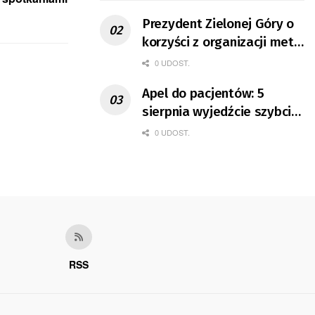
Prezydent Zielonej Góry o
korzyści z organizacji mety
Tour de Pologne
0 UDOST.
Apel do pacjentów: 5
sierpnia wyjedźcie szybciej
z domów
0 UDOST.
RSS