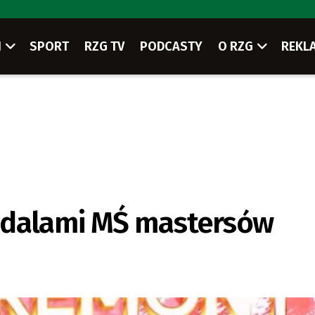
I
SPORT
RZG TV
PODCASTY
O RZG
REKL
edalami MŚ mastersów