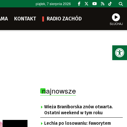
piątek, 7 sierpnia 2026
AMA
KONTAKT
RADIO ZACHÓD
SŁUCHAJ
Ot
najnowsze
Wieża Braniborska znów otwarta.
Ostatni weekend w tym roku
Lechia po losowaniu: Faworytem