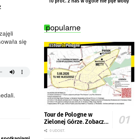
10 proc. z nas w ogóle nie pije wody
z
popularne
ajęli
sowała się
edali.
Tour de Pologne w
Zielonej Górze. Zobacz
zmiany w organizacji
0 UDOST.
ruchu
 spotkaniami