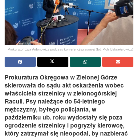
Prokurator Ewa Antonowicz podczas konferencji prasowej (fot. Piotr Bakselerowicz)
Prokuratura Okręgowa w Zielonej Górze
skierowała do sądu akt oskarżenia wobec
właściciela strzelnicy w zielonogórskiej
Raculi. Psy należące do 54-letniego
mężczyzny, byłego policjanta, w
październiku ub. roku wydostały się poza
ogrodzenie strzelnicy i pogryzły kierowcę,
który zatrzymał się nieopodal, by nazbierać