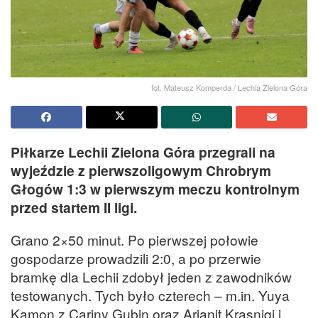
fot. Mateusz Komperda / Lechia Zielona Góra
Piłkarze Lechii Zielona Góra przegrali na
wyjeździe z pierwszoligowym Chrobrym
Głogów 1:3 w pierwszym meczu kontrolnym
przed startem II ligi.
Grano 2×50 minut. Po pierwszej połowie
gospodarze prowadzili 2:0, a po przerwie
bramkę dla Lechii zdobył jeden z zawodników
testowanych. Tych było czterech – m.in. Yuya
Kamon z Cariny Gubin oraz Arjanit Krasniqi i