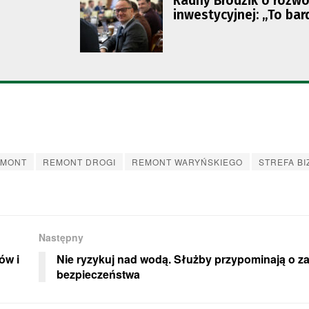
Radny Brodzik o rozwo
inwestycyjnej: „To bar
skomplikowany proce
EMONT
REMONT DROGI
REMONT WARYŃSKIEGO
STREFA B
Następny
ów i
Nie ryzykuj nad wodą. Służby przypominają o 
bezpieczeństwa