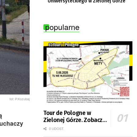
Uniwersyteckiego w Zielonej Górze
popularne
fot: P.Kozubaj
Tour de Pologne w
ą
Zielonej Górze. Zobacz
łuchaczy
zmiany w organizacji
0 UDOST.
ruchu