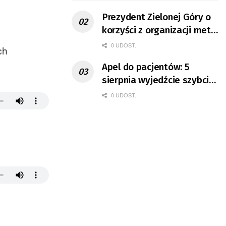
Prezydent Zielonej Góry o
korzyści z organizacji mety
Tour de Pologne
0 UDOST.
ch
Apel do pacjentów: 5
sierpnia wyjedźcie szybciej
z domów
0 UDOST.