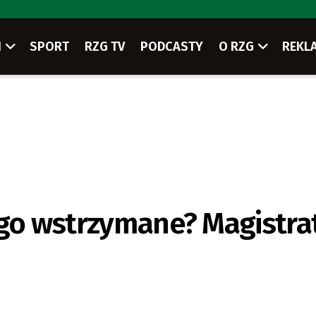
I
SPORT
RZG TV
PODCASTY
O RZG
REKL
ego wstrzymane? Magistra