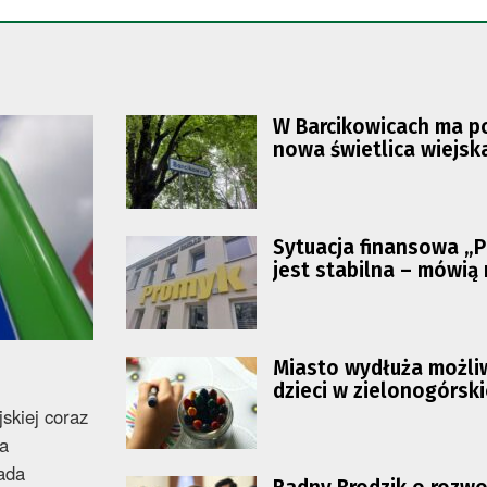
W Barcikowicach ma p
nowa świetlica wiejsk
Sytuacja finansowa „
jest stabilna – mówią 
radni
Miasto wydłuża możli
dzieci w zielonogórsk
przedszkolach
skiej coraz
ta
łada