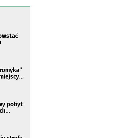
owstać
a
Promyka”
miejscy
wy pobyt
ich