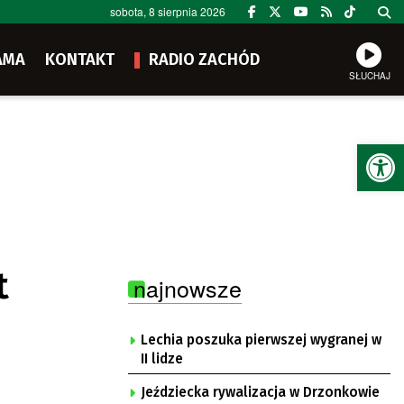
sobota, 8 sierpnia 2026
AMA
KONTAKT
RADIO ZACHÓD
SŁUCHAJ
Ot
t
najnowsze
Lechia poszuka pierwszej wygranej w
II lidze
Jeździecka rywalizacja w Drzonkowie