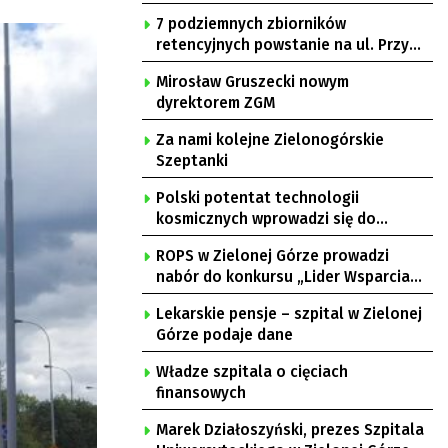
7 podziemnych zbiorników
retencyjnych powstanie na ul. Przy
Gazowni
Mirosław Gruszecki nowym
dyrektorem ZGM
Za nami kolejne Zielonogórskie
Szeptanki
Polski potentat technologii
kosmicznych wprowadzi się do
Zielonej Góry
ROPS w Zielonej Górze prowadzi
nabór do konkursu „Lider Wsparcia
Seniora”
Lekarskie pensje – szpital w Zielonej
Górze podaje dane
Władze szpitala o cięciach
finansowych
Marek Działoszyński, prezes Szpitala