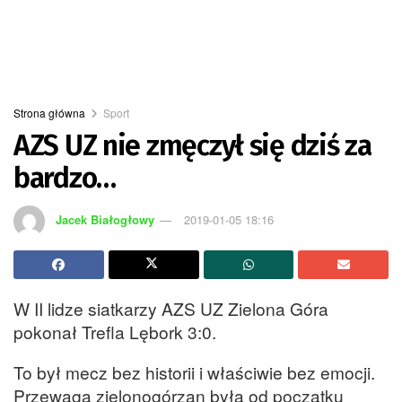
Strona główna
Sport
AZS UZ nie zmęczył się dziś za
bardzo…
Jacek Białogłowy
2019-01-05 18:16
W II lidze siatkarzy AZS UZ Zielona Góra
pokonał Trefla Lębork 3:0.
To był mecz bez historii i właściwie bez emocji.
Przewaga zielonogórzan była od początku