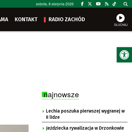
sobota, 8 sierpnia 2026
AMA
KONTAKT
RADIO ZACHÓD
SŁUCHAJ
Ot
najnowsze
Lechia poszuka pierwszej wygranej w
II lidze
Jeździecka rywalizacja w Drzonkowie