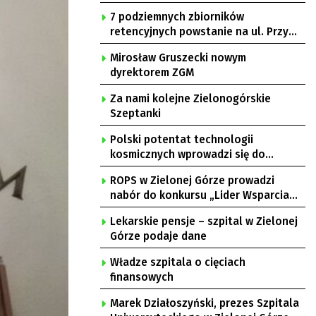
7 podziemnych zbiorników
retencyjnych powstanie na ul. Przy
Gazowni
Mirosław Gruszecki nowym
dyrektorem ZGM
Za nami kolejne Zielonogórskie
Szeptanki
Polski potentat technologii
kosmicznych wprowadzi się do
Zielonej Góry
ROPS w Zielonej Górze prowadzi
nabór do konkursu „Lider Wsparcia
Seniora”
Lekarskie pensje – szpital w Zielonej
Górze podaje dane
Władze szpitala o cięciach
finansowych
Marek Działoszyński, prezes Szpitala