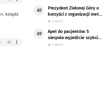
Prezydent Zielonej Góry o
n, ksiądz
korzyści z organizacji mety
Tour de Pologne
0 UDOST.
Apel do pacjentów: 5
sierpnia wyjedźcie szybciej
z domów
0 UDOST.