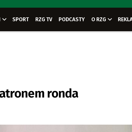
I
SPORT
RZG TV
PODCASTY
O RZG
REKL
 patronem ronda