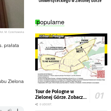
Uniwersyteckiego w Zielonej Górze
popularne
fot. M. Czechowska
. prałata
ubu Zielona
Tour de Pologne w
Zielonej Górze. Zobacz
zmiany w organizacji
0 UDOST.
ruchu