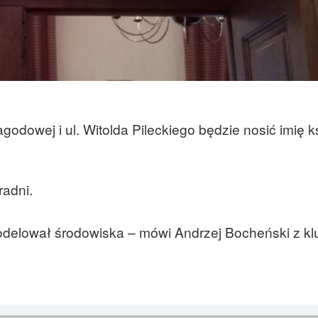
godowej i ul. Witolda Pileckiego będzie nosić imię ks
radni.
modelował środowiska – mówi Andrzej Bocheński z kl