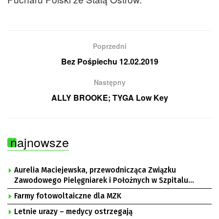
Poprzedni
Bez Pośpiechu 12.02.2019
Następny
ALLY BROOKE; TYGA Low Key
najnowsze
Aurelia Maciejewska, przewodnicząca Związku
Zawodowego Pielęgniarek i Położnych w Szpitalu
Uniwersyteckim w Zielonej Górze, Bogusław
Farmy fotowoltaiczne dla MZK
Motowidełko, przewodniczący Zarządu Regionu NSZZ
„Solidarność” Zielona Góra
Letnie urazy – medycy ostrzegają