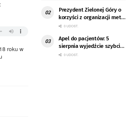
:
Prezydent Zielonej Góry o
korzyści z organizacji mety
Tour de Pologne
0 UDOST.
Apel do pacjentów: 5
sierpnia wyjedźcie szybciej
18 roku w
z domów
u
0 UDOST.