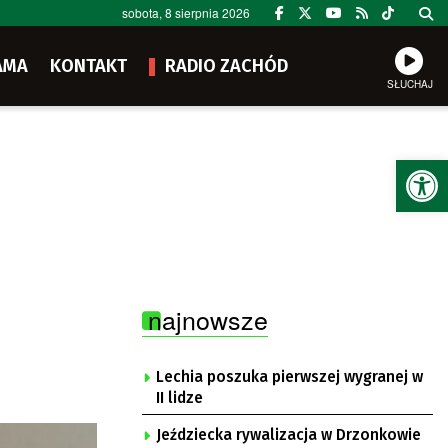
sobota, 8 sierpnia 2026
AMA
KONTAKT
RADIO ZACHÓD
SŁUCHAJ
Ot
najnowsze
Lechia poszuka pierwszej wygranej w
II lidze
Jeździecka rywalizacja w Drzonkowie