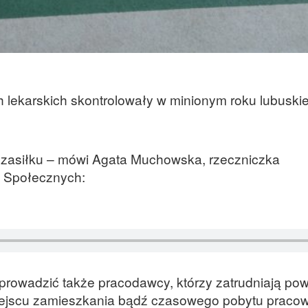
h lekarskich skontrolowały w minionym roku lubuski
o zasiłku – mówi Agata Muchowska, rzeczniczka
ń Społecznych:
prowadzić także pracodawcy, którzy zatrudniają po
ejscu zamieszkania bądź czasowego pobytu pracow