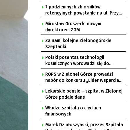
7 podziemnych zbiorników
retencyjnych powstanie na ul. Przy
Gazowni
Mirosław Gruszecki nowym
dyrektorem ZGM
Za nami kolejne Zielonogórskie
Szeptanki
Polski potentat technologii
kosmicznych wprowadzi się do
Zielonej Góry
ROPS w Zielonej Górze prowadzi
nabór do konkursu „Lider Wsparcia
Seniora”
Lekarskie pensje – szpital w Zielonej
Górze podaje dane
Władze szpitala o cięciach
finansowych
Marek Działoszyński, prezes Szpitala