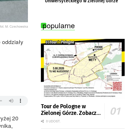
Uniwersyteckiego w Zielonej Górze
popularne
fot. M. Czechowska
e oddziały
Tour de Pologne w
Zielonej Górze. Zobacz
wyżej 20
zmiany w organizacji
0 UDOST.
nika,
ruchu