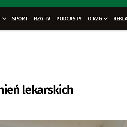
I
SPORT
RZG TV
PODCASTY
O RZG
REKL
nień lekarskich