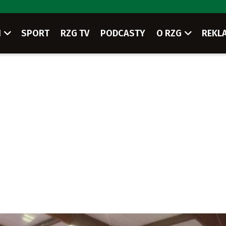
I
SPORT
RZG TV
PODCASTY
O RZG
REKL