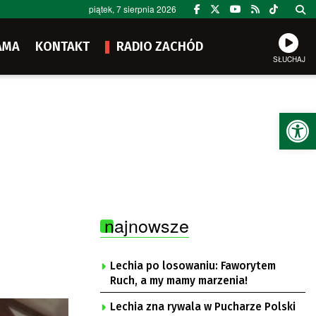
piątek, 7 sierpnia 2026
AMA
KONTAKT
RADIO ZACHÓD
SŁUCHAJ
Ot
najnowsze
Lechia po losowaniu: Faworytem
Ruch, a my mamy marzenia!
Lechia zna rywala w Pucharze Polski