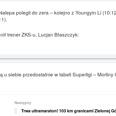
lepa polegli do zera – kolejno z Youngyin Li (10:12
11).
ił trener ZKS-u, Lucjan Błaszczyk:
 u siebie przedostatnie w tabeli Superligi – Morliny
Następny
Trwa ultramaraton! 103 km granicami Zielonej G