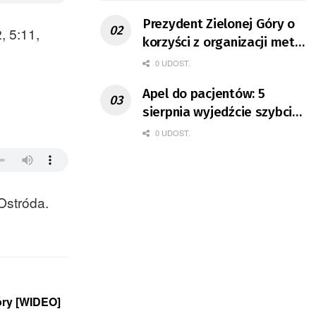
Prezydent Zielonej Góry o
, 5:11,
korzyści z organizacji mety
Tour de Pologne
0 UDOST.
Apel do pacjentów: 5
sierpnia wyjedźcie szybciej
z domów
0 UDOST.
 Ostróda.
óry [WIDEO]