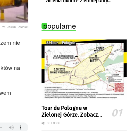
zmienia okolice Zielonej Góry.
Powstają nowe ścieżki rowerowe
popularne
fot. Jakub Lesiński
azem nie
ektów na
ławem
Tour de Pologne w
Zielonej Górze. Zobacz
zmiany w organizacji
0 UDOST.
ruchu