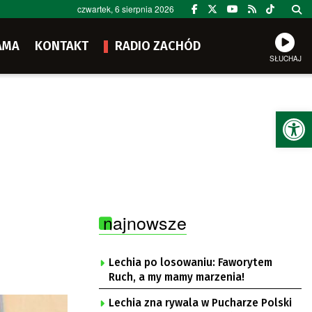
czwartek, 6 sierpnia 2026
AMA
KONTAKT
RADIO ZACHÓD
SŁUCHAJ
Ot
najnowsze
Lechia po losowaniu: Faworytem
Ruch, a my mamy marzenia!
Lechia zna rywala w Pucharze Polski