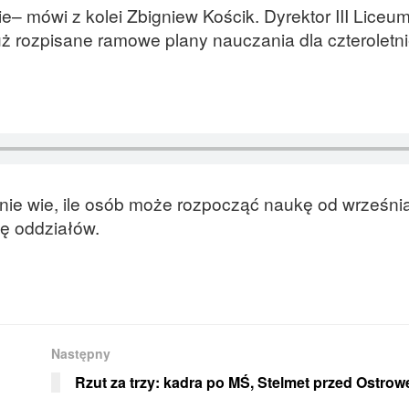
ie– mówi z kolei Zbigniew Kościk. Dyrektor III Liceu
ż rozpisane ramowe plany nauczania dla czteroletn
e nie wie, ile osób może rozpocząć naukę od wrześni
ę oddziałów.
Następny
Rzut za trzy: kadra po MŚ, Stelmet przed Ostro