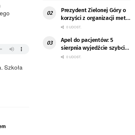
m
Prezydent Zielonej Góry o
iego
korzyści z organizacji mety
Tour de Pologne
0 UDOST.
Apel do pacjentów: 5
sierpnia wyjedźcie szybciej
z domów
0 UDOST.
a. Szkoła
wem