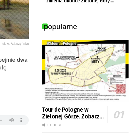
zmienia okolice Zielonej Góry.
Powstają nowe ścieżki rowerowe
popularne
fot. A. Adaszyńska
obejmie dwa
ołę
Tour de Pologne w
Zielonej Górze. Zobacz
zmiany w organizacji
0 UDOST.
ruchu