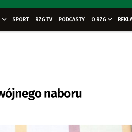
I
SPORT
RZG TV
PODCASTY
O RZG
REKL
dwójnego naboru