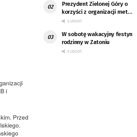
Prezydent Zielonej Góry o
korzyści z organizacji mety
Tour de Pologne
0 UDOST.
W sobotę wakacyjny festyn
rodzinny w Zatoniu
0 UDOST.
ganizacji
B i
skim. Przed
lskiego.
ńskiego