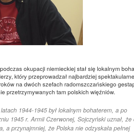
podczas okupacji niemieckiej stał się lokalnym boh
ierzy, który przeprowadzał najbardziej spektakularn
wyroków na dwóch szefach radomszczańskiego gesta
nie przetrzymywanych tam polskich więźniów.
w latach 1944-1945 był lokalnym bohaterem, a po
niu 1945 r. Armii Czerwonej, Sojczyński uznał, że
a, a przynajmniej, że Polska nie odzyskała pełnej