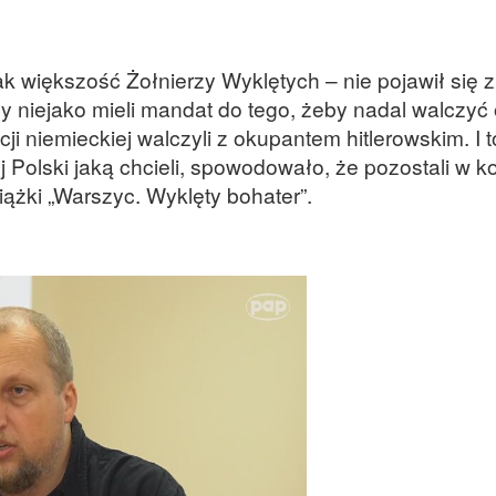
jak większość Żołnierzy Wyklętych – nie pojawił się 
rzy niejako mieli mandat do tego, żeby nadal walczyć
i niemieckiej walczyli z okupantem hitlerowskim. I t
j Polski jaką chcieli, spowodowało, że pozostali w ko
ążki „Warszyc. Wyklęty bohater”.