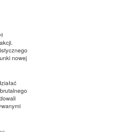
ył
kcji.
nistycznego
runki nowej
działać
 brutalnego
dowali
nywanymi
go