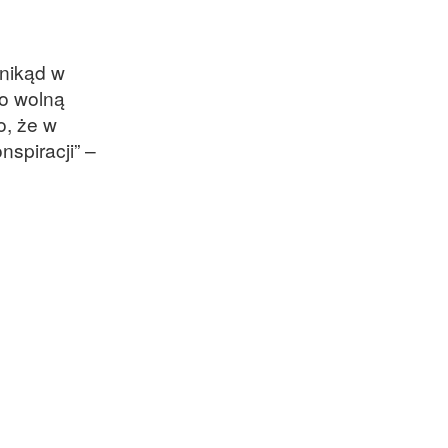
znikąd w
 o wolną
o, że w
nspiracji” –