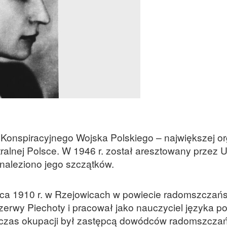
Konspiracyjnego Wojska Polskiego – największej or
alnej Polsce. W 1946 r. został aresztowany przez U
dnaleziono jego szczątków.
arca 1910 r. w Rzejowicach w powiecie radomszczań
rwy Piechoty i pracował jako nauczyciel języka po
dczas okupacji był zastępcą dowódców radomszcza