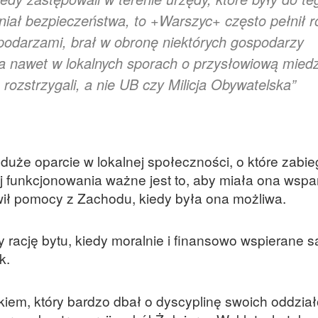
iał bezpieczeństwa, to +Warszyc+ często pełnił ro
podarzami, brał w obronę niektórych gospodarzy
a nawet w lokalnych sporach o przysłowiową miedz
rozstrzygali, a nie UB czy Milicja Obywatelska”
 duże oparcie w lokalnej społeczności, o które zabie
jej funkcjonowania ważne jest to, aby miała ona wspa
wił pomocy z Zachodu, kiedy była ona możliwa.
 rację bytu, kiedy moralnie i finansowo wspierane s
k.
iem, który bardzo dbał o dyscyplinę swoich oddział