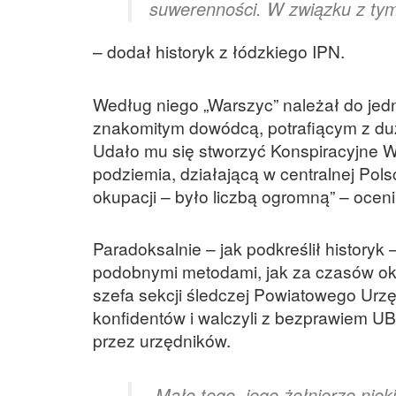
suwerenności. W związku z tym
– dodał historyk z łódzkiego IPN.
Według niego „Warszyc” należał do jedn
znakomitym dowódcą, potrafiącym z duż
Udało mu się stworzyć Konspiracyjne Wo
podziemia, działającą w centralnej Polsc
okupacji – było liczbą ogromną” – oceni
Paradoksalnie – jak podkreślił history
podobnymi metodami, jak za czasów okup
szefa sekcji śledczej Powiatowego Ur
konfidentów i walczyli z bezprawiem U
przez urzędników.
„Mało tego, jego żołnierze niek