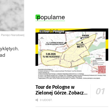
Zielonej Góry
popularne
ut Pamięci Narodowej
yklętych.
nad
Tour de Pologne w
Zielonej Górze. Zobacz
zmiany w organizacji
0 UDOST.
ruchu