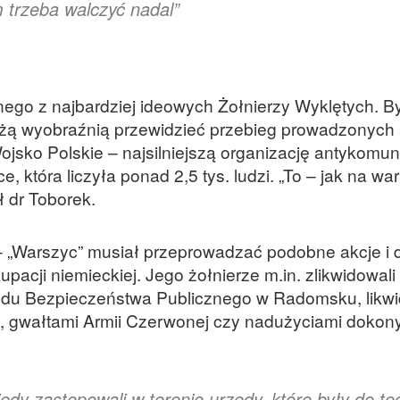
 trzeba walczyć nadal”
ego z najbardziej ideowych Żołnierzy Wyklętych. B
ą wyobraźnią przewidzieć przebieg prowadzonych a
jsko Polskie – najsilniejszą organizację antykomu
e, która liczyła ponad 2,5 tys. ludzi. „To – jak na wa
ł dr Toborek.
k – „Warszyc” musiał przeprowadzać podobne akcje i 
acji niemieckiej. Jego żołnierze m.in. zlikwidowali
zędu Bezpieczeństwa Publicznego w Radomsku, likwi
B, gwałtami Armii Czerwonej czy nadużyciami doko
iedy zastępowali w terenie urzędy, które były do te