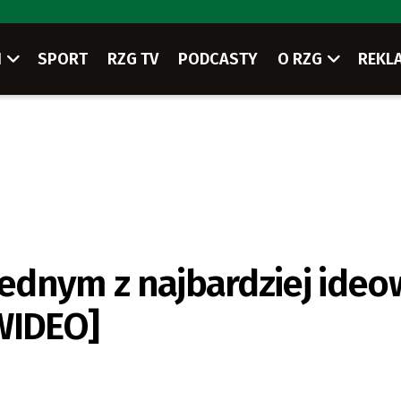
I
SPORT
RZG TV
PODCASTY
O RZG
REKL
 jednym z najbardziej ide
WIDEO]