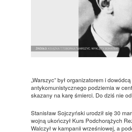
„Warszyc” był organizatorem i dowódcą 
antykomunistycznego podziemia w centr
skazany na karę śmierci. Do dziś nie o
Stanisław Sojczyński urodził się 30 m
wojną ukończył Kurs Podchorążych Reze
Walczył w kampanii wrześniowej, a po