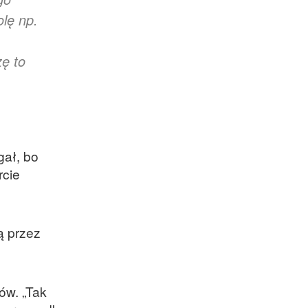
lę np.
ę to
gał, bo
rcie
ą przez
ów. „Tak