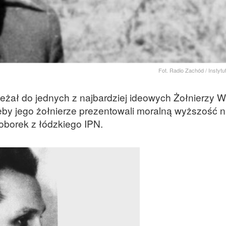
Fot. Radio Zachód / Instyt
leżał do jednych z najbardziej ideowych Żołnierzy W
 żeby jego żołnierze prezentowali moralną wyższość 
oborek z łódzkiego IPN.