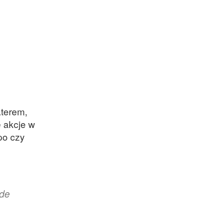
aterem,
e akcje w
po czy
 de