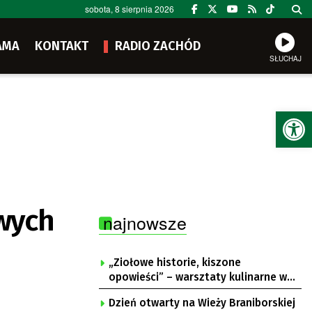
sobota, 8 sierpnia 2026
AMA
KONTAKT
RADIO ZACHÓD
SŁUCHAJ
Ot
owych
najnowsze
„Ziołowe historie, kiszone
opowieści” – warsztaty kulinarne w
Krępie
Dzień otwarty na Wieży Braniborskiej