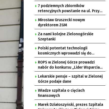
7 podziemnych zbiorników
retencyjnych powstanie na ul. Przy
Gazowni
Mirosław Gruszecki nowym
dyrektorem ZGM
Za nami kolejne Zielonogórskie
Szeptanki
Polski potentat technologii
kosmicznych wprowadzi się do
Zielonej Góry
ROPS w Zielonej Górze prowadzi
nabór do konkursu „Lider Wsparcia
Seniora”
Lekarskie pensje – szpital w Zielonej
Górze podaje dane
Władze szpitala o cięciach
finansowych
Marek Działoszyński, prezes Szpitala