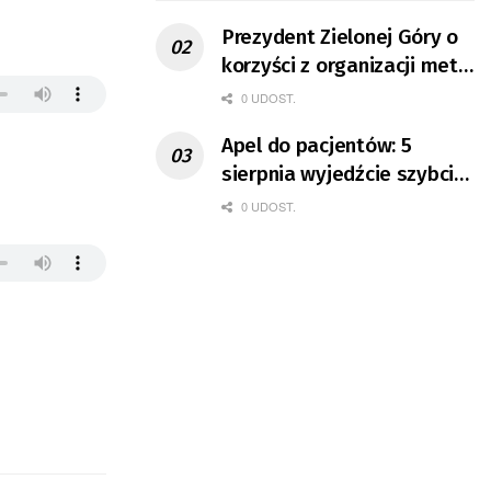
Prezydent Zielonej Góry o
korzyści z organizacji mety
Tour de Pologne
0 UDOST.
Apel do pacjentów: 5
sierpnia wyjedźcie szybciej
z domów
0 UDOST.