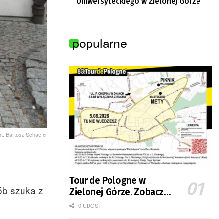
Uniwersyteckiego w Zielonej Górze
popularne
ot. Bartosz Schaefer
Tour de Pologne w
ób szuka z
Zielonej Górze. Zobacz
zmiany w organizacji
0 UDOST.
ruchu