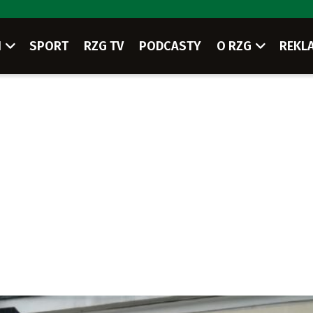
I
SPORT
RZG TV
PODCASTY
O RZG
REKL