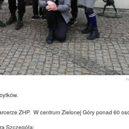
F
bytków.
 harcerze ZHP. W centrum Zielonej Góry ponad 60 os
ra Szczegóła: