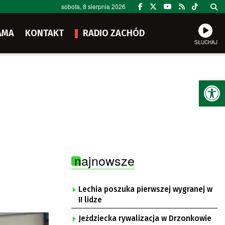
sobota, 8 sierpnia 2026
AMA
KONTAKT
RADIO ZACHÓD
SŁUCHAJ
Ot
najnowsze
Lechia poszuka pierwszej wygranej w
II lidze
Jeździecka rywalizacja w Drzonkowie