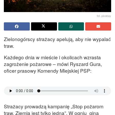
fot. pixabay
Zielonogórscy strażacy apelują, aby nie wypalać
traw.
Każdego dnia w mieście i okolicach wzrasta
zagrożenie pożarowe – mówi Ryszard Gura,
oficer prasowy Komendy Miejskiej PSP:
Strażacy prowadzą kampanię „Stop pożarom
traw. Ziemia jest tylko jedna”. W ogniu giną