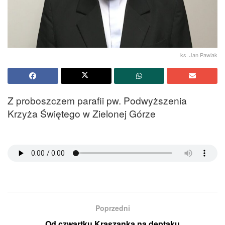
ks. Jan Pawlak
Z proboszczem parafii pw. Podwyższenia
Krzyża Świętego w Zielonej Górze
Poprzedni
Od czwartku Kraszanka na deptaku