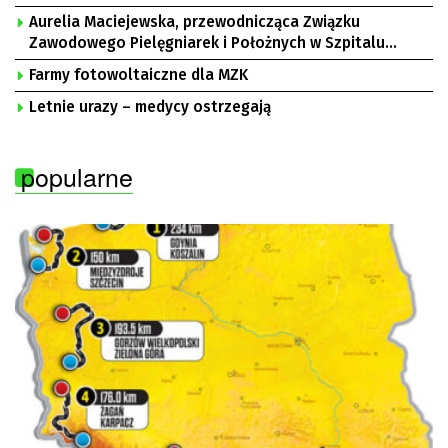
Aurelia Maciejewska, przewodnicząca Związku
Zawodowego Pielęgniarek i Położnych w Szpitalu
Uniwersyteckim w Zielonej Górze, Bogusław
Farmy fotowoltaiczne dla MZK
Motowidełko, przewodniczący Zarządu Regionu NSZZ
„Solidarność” Zielona Góra
Letnie urazy – medycy ostrzegają
popularne