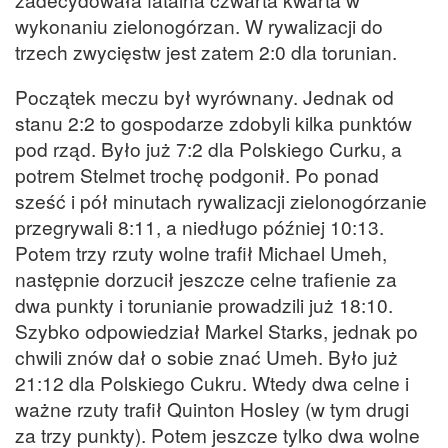
wykonaniu zielonogórzan. W rywalizacji do
trzech zwycięstw jest zatem 2:0 dla torunian.
Początek meczu był wyrównany. Jednak od
stanu 2:2 to gospodarze zdobyli kilka punktów
pod rząd. Było już 7:2 dla Polskiego Curku, a
potrem Stelmet trochę podgonił. Po ponad
sześć i pół minutach rywalizacji zielonogórzanie
przegrywali 8:11, a niedługo później 10:13.
Potem trzy rzuty wolne trafił Michael Umeh,
następnie dorzucił jeszcze celne trafienie za
dwa punkty i torunianie prowadzili już 18:10.
Szybko odpowiedział Markel Starks, jednak po
chwili znów dał o sobie znać Umeh. Było już
21:12 dla Polskiego Cukru. Wtedy dwa celne i
ważne rzuty trafił Quinton Hosley (w tym drugi
za trzy punkty). Potem jeszcze tylko dwa wolne