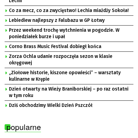
Lechii
Co za mecz, co za zwycięstwo! Lechia miażdży Sokoła!
Lebiediew najlepszy z Falubazu w GP Łotwy
Przez weekend trochę wytchnienia w pogodzie. W
poniedziałek burze i upał
Corno Brass Music Festival dobiegł końca
Zorza Ochla udanie rozpoczęła sezon w klasie
okręgowej
„Ziołowe historie, kiszone opowieści” – warsztaty
kulinarne w Krępie
Dzień otwarty na Wieży Braniborskiej – po raz ostatni
w tym roku
Dziś obchodzimy Wielki Dzień Pszczół
popularne