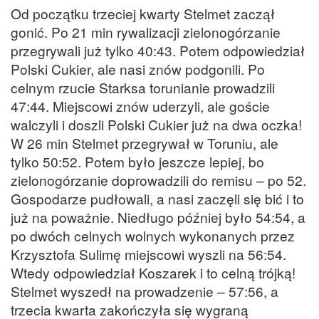
Od początku trzeciej kwarty Stelmet zaczął
gonić. Po 21 min rywalizacji zielonogórzanie
przegrywali już tylko 40:43. Potem odpowiedział
Polski Cukier, ale nasi znów podgonili. Po
celnym rzucie Starksa torunianie prowadzili
47:44. Miejscowi znów uderzyli, ale goście
walczyli i doszli Polski Cukier już na dwa oczka!
W 26 min Stelmet przegrywał w Toruniu, ale
tylko 50:52. Potem było jeszcze lepiej, bo
zielonogórzanie doprowadzili do remisu – po 52.
Gospodarze pudłowali, a nasi zaczęli się bić i to
już na poważnie. Niedługo później było 54:54, a
po dwóch celnych wolnych wykonanych przez
Krzysztofa Sulimę miejscowi wyszli na 56:54.
Wtedy odpowiedział Koszarek i to celną trójką!
Stelmet wyszedł na prowadzenie – 57:56, a
trzecia kwarta zakończyła się wygraną