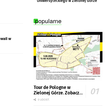
Uniwersyteckiego w Zielonej Górze
popularne
owali w
Tour de Pologne w
Zielonej Górze. Zobacz
zmiany w organizacji
0 UDOST.
ruchu