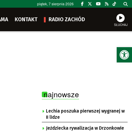
piątek, 7 sierpnia 2026
AMA
KONTAKT
RADIO ZACHÓD
SŁUCHAJ
Ot
najnowsze
Lechia poszuka pierwszej wygranej w
II lidze
Jeździecka rywalizacja w Drzonkowie