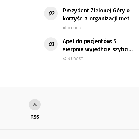
Prezydent Zielonej Góry o
korzyści z organizacji mety
Tour de Pologne
0 UDOST.
Apel do pacjentów: 5
sierpnia wyjedźcie szybciej
z domów
0 UDOST.
RSS