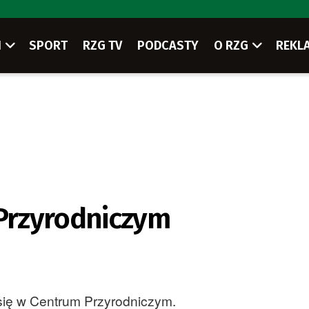
I
SPORT
RZG TV
PODCASTY
O RZG
REKL
Przyrodniczym
się w Centrum Przyrodniczym.