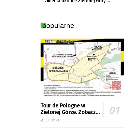
zmienia okolice Zielonej Góry.
Powstają nowe ścieżki rowerowe
popularne
Tour de Pologne w
Zielonej Górze. Zobacz
zmiany w organizacji
0 UDOST.
ruchu