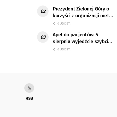
Prezydent Zielonej Góry o
korzyści z organizacji mety
Tour de Pologne
0 UDOST.
Apel do pacjentów: 5
sierpnia wyjedźcie szybciej
z domów
0 UDOST.
RSS