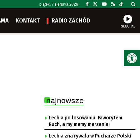
piątek, 7 sierpnia 2026
AMA
KONTAKT
RADIO ZACHÓD
SŁUCHAJ
Ot
najnowsze
Lechia po losowaniu: Faworytem
Ruch, a my mamy marzenia!
Lechia zna rywala w Pucharze Polski