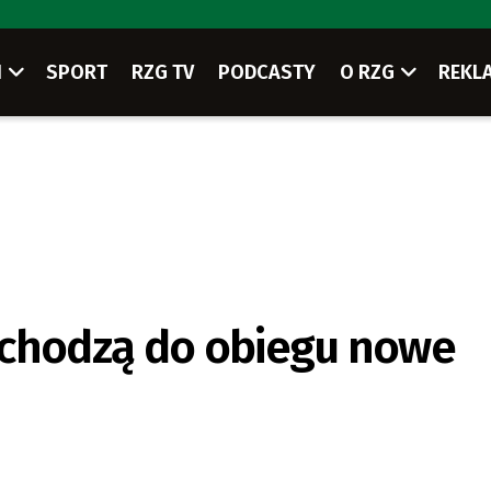
I
SPORT
RZG TV
PODCASTY
O RZG
REKL
wchodzą do obiegu nowe