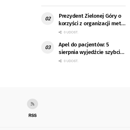
ruchu
Prezydent Zielonej Góry o
korzyści z organizacji mety
Tour de Pologne
0 UDOST.
Apel do pacjentów: 5
sierpnia wyjedźcie szybciej
z domów
0 UDOST.
RSS