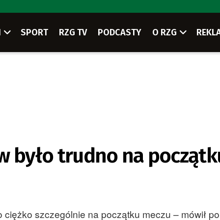
I
SPORT
RZG TV
PODCASTY
O RZG
REKL
w było trudno na początk
 ciężko szczególnie na początku meczu – mówił po