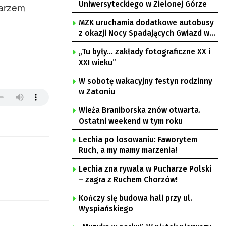
Uniwersyteckiego w Zielonej Górze
iarzem
MZK uruchamia dodatkowe autobusy
z okazji Nocy Spadających Gwiazd w
Ochli
„Tu były… zakłady fotograficzne XX i
XXI wieku”
W sobotę wakacyjny festyn rodzinny
w Zatoniu
Wieża Braniborska znów otwarta.
Ostatni weekend w tym roku
Lechia po losowaniu: Faworytem
Ruch, a my mamy marzenia!
Lechia zna rywala w Pucharze Polski
– zagra z Ruchem Chorzów!
Kończy się budowa hali przy ul.
Wyspiańskiego