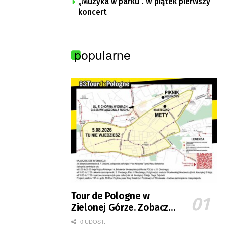
„Muzyka w parku”. W piątek pierwszy
koncert
popularne
Tour de Pologne w
Zielonej Górze. Zobacz
zmiany w organizacji
0 UDOST.