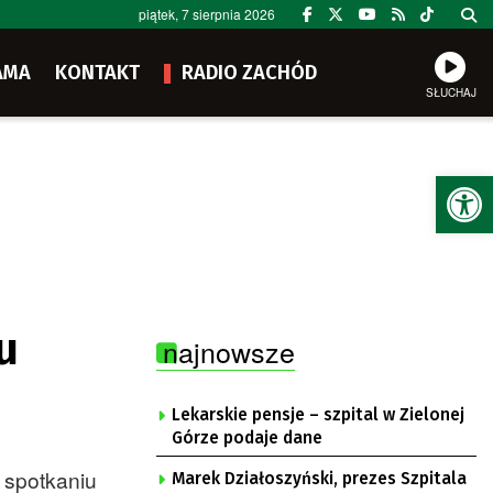
piątek, 7 sierpnia 2026
AMA
KONTAKT
RADIO ZACHÓD
SŁUCHAJ
Ot
u
najnowsze
Lekarskie pensje – szpital w Zielonej
Górze podaje dane
 spotkaniu
Marek Działoszyński, prezes Szpitala