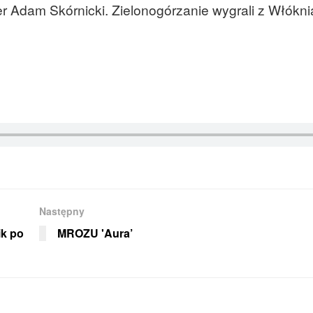
 Adam Skórnicki. Zielonogórzanie wygrali z Włókn
Następny
ik po
MROZU 'Aura’