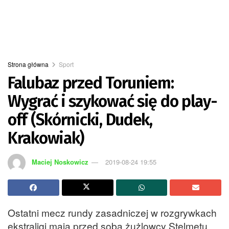
Strona główna
Sport
Falubaz przed Toruniem:
Wygrać i szykować się do play-
off (Skórnicki, Dudek,
Krakowiak)
Maciej Noskowicz
2019-08-24 19:55
Ostatni mecz rundy zasadniczej w rozgrywkach
ekstraligi mają przed sobą żużlowcy Stelmetu