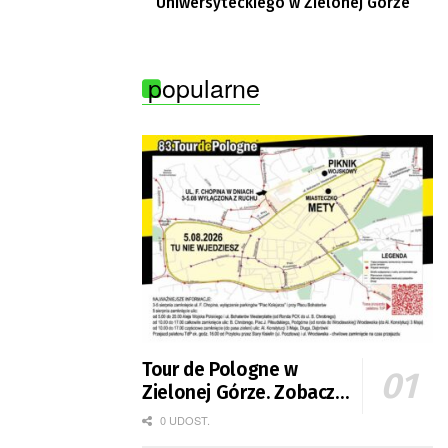
Uniwersyteckiego w Zielonej Górze
popularne
Tour de Pologne w
Zielonej Górze. Zobacz
zmiany w organizacji
0 UDOST.
ruchu