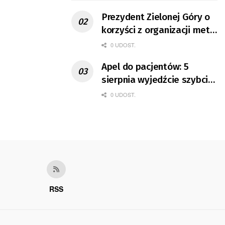
Prezydent Zielonej Góry o
korzyści z organizacji mety
Tour de Pologne
0 UDOST.
Apel do pacjentów: 5
sierpnia wyjedźcie szybciej
z domów
0 UDOST.
RSS