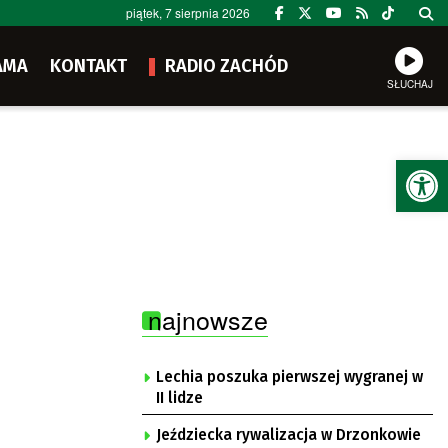
piątek, 7 sierpnia 2026
AMA
KONTAKT
RADIO ZACHÓD
SŁUCHAJ
Ot
najnowsze
Lechia poszuka pierwszej wygranej w
II lidze
Jeździecka rywalizacja w Drzonkowie