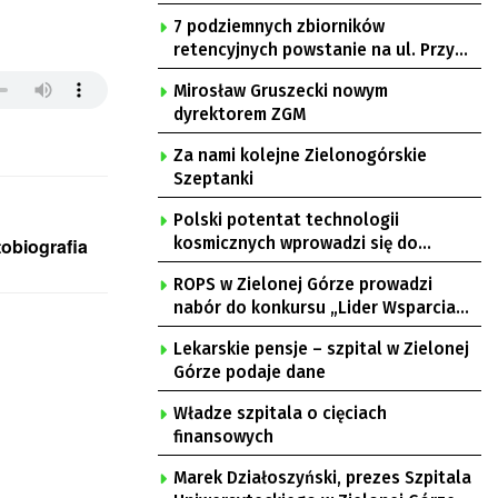
7 podziemnych zbiorników
retencyjnych powstanie na ul. Przy
Gazowni
Mirosław Gruszecki nowym
dyrektorem ZGM
Za nami kolejne Zielonogórskie
Szeptanki
Polski potentat technologii
kosmicznych wprowadzi się do
tobiografia
Zielonej Góry
ROPS w Zielonej Górze prowadzi
nabór do konkursu „Lider Wsparcia
Seniora”
Lekarskie pensje – szpital w Zielonej
Górze podaje dane
Władze szpitala o cięciach
finansowych
Marek Działoszyński, prezes Szpitala