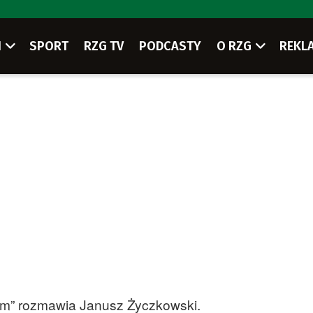
I
SPORT
RZG TV
PODCASTY
O RZG
REKL
film” rozmawia Janusz Życzkowski.