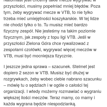
przyszłości, musimy popełniać mniej błędów. Poza
tym, żeby wygrywać mecze w VTB, to nie tylko
trzeba mieć umiejętności koszykarskie. W tej lidze
nie chodzi tylko o to. Tu musisz
mieć bardzo
fizyczny zespół.
Nie jeste
ś
my na takim poziomie
fizycznym, jak zespoły z topu ligi VTB. Jeśli w
przyszłości Zielona Góra chce rywalizować z
zespołami czołówki, wygrywa
ć
więcej meczów w
VTB, musi być mocniejsza fizycznie.
I jeszcze jedna sprawa – szacunek. Stelmet jest
dopiero 2 sezon w VTB. Musisz być dłużej w
rozgrywkach, żeby wobec ciebie nabrano szacunku
– mówię tu o sędziach i w ogóle o całości tej
organizacji. I wtedy możemy rozmawia
ć
o wygraniu
większej ilości meczów. Teraz mamy, co mamy i
każda wygrana będzie niespodzianką.