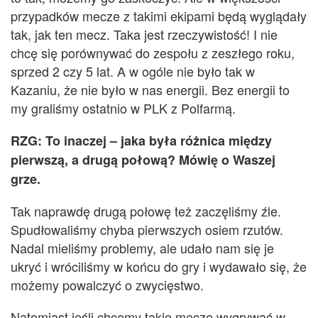
przypadków mecze z takimi ekipami będą wyglądały
tak, jak ten mecz. Taka jest rzeczywistość!
I n
ie
chcę się porównywa
ć
do zespołu z zeszłego roku,
sprzed 2 czy 5 lat. A
w ogóle
nie było tak
w
Kazaniu
, że nie było w nas energii. Bez energii to
my graliśmy ostatnio w PLK z Polfarmą.
R
ZG: To inaczej – jaka była różnica między
pierwszą, a drugą połową? Mówię o Waszej
grze.
Tak naprawdę drugą połowę też zaczęliśmy źle.
Spudłowaliśmy chyba pierwszych osiem rzutów.
Nadal mieliśmy problemy, ale udało nam się je
ukryć i wróciliśmy w końcu do gry i wydawało się, że
możemy powalczyć o zwycięstwo.
Natomiast jeśli chcemy takie mecze wygrywać w