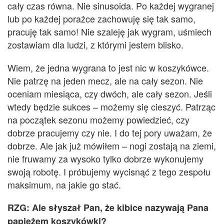
cały czas równa
. Nie sinusoida.
Po każdej wygranej
lub po każdej porażce zachowuję się tak samo,
pracuję tak samo! Nie szaleję jak wygram, uśmiech
zostawiam dla ludzi, z którymi jestem blisko.
Wiem, że j
edna
wygrana to jest nic w koszykówce.
Nie patrz
ę
na jeden mecz, ale na cały sezon. Nie
oceniam miesiąca,
czy dwóch,
ale cały sezon. J
eśli
wtedy
będzie sukces – możemy się cieszyć. Patrząc
na początek sezonu możemy powiedzieć, czy
dobrze pracujemy czy nie.
I d
o tej pory uważam, że
dobrze. Ale jak już mówiłem – nogi zostają na ziemi,
nie fruwamy za wysoko tylko dobrze wykonujemy
sw
o
ją robotę. I próbujemy wycisnąć z tego zespołu
maksimum, na jakie go stać.
R
ZG:
Ale słyszał Pan, że kibice nazywają Pana
papieżem koszykówki?