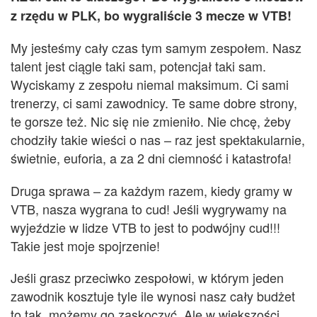
z rzędu w PLK, bo wygraliście 3 mecze w VTB!
My jesteśmy cały czas tym samym zespołem. Nasz
talent jest ciągle taki sam, potencjał taki sam.
Wyciskamy z zespołu niemal maksimum. Ci sami
trenerzy, ci sami zawodnicy. Te same dobre strony,
te gorsze też. Nic się nie zmieniło. Nie chcę, żeby
c
hodziły
takie wieści o nas –
raz
jest spektakularnie,
świetnie,
euforia,
a za 2 dni ciemność
i katastrofa
!
Druga sprawa – za każdym razem, kiedy gramy w
VTB, nasza wygrana to cud! Jeśli wygrywamy na
wyjeździe w lidze VTB to jest to podwójny cud!!!
Takie jest moje spojrzenie!
Jeśli grasz przeciwko zespołowi, w którym jeden
zawodnik kosztuje tyle ile wynosi nasz cały budżet
to tak, możemy go zaskoczyć. Ale w większości