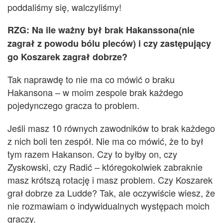
poddaliśmy się, walczyliśmy!
RZG: Na ile ważny był brak Hakanssona(nie
zagrał z powodu bólu pleców) i czy zastępujący
go Koszarek zagrał dobrze?
Tak naprawdę to nie ma co mówić
o brak
u
Hakansona – w
moim zespole brak każdego
pojedynczego gracza to problem.
Jeśli masz 10 równych z
awodników
to brak każdego
z nich boli ten zespół. Nie ma co mówić, że to był
tym razem Hakanson. Czy to byłby on, czy
Zyskowski, czy Radić – któregokolwiek zabraknie
masz krótszą rotację i masz problem. Czy Koszarek
grał dobrze za Ludde? Tak,
ale oczywiście wiesz, że
nie rozmawiam o indywidualnych występach moich
graczy.