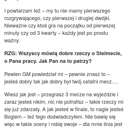
I
powtarzam
też
– my tu nie mamy pierwszego
ro
z
grywającego, czy pierwszej i drugiej dwójki.
Nieważne czy ktoś gra na początku od pierwszej
minuty czy od 3 kwarty – każdy jest po prostu
ważny.
RZG: Wszyscy mówią dobre rzeczy o Stelmecie,
o Pana pracy. Jak Pan na to patrzy?
Pewien GM powiedział mi – pewnie znasz to –
jesteś dobry tak jak dobry był twój ostatni mecz….
Wiesz jak jest – prz
egrasz 3 mecze na wyjeździe i
zaraz jesteś nikim, nic nie potrafisz – takie rzeczy mi
się już zdarzały. A jak jesteś w finale, to nagle jesteś
Bogiem –
t
eż tego doświadczyłem. Nie bawię się
więc
w takie oceny
i robię swoje –
dla mnie linia
jest