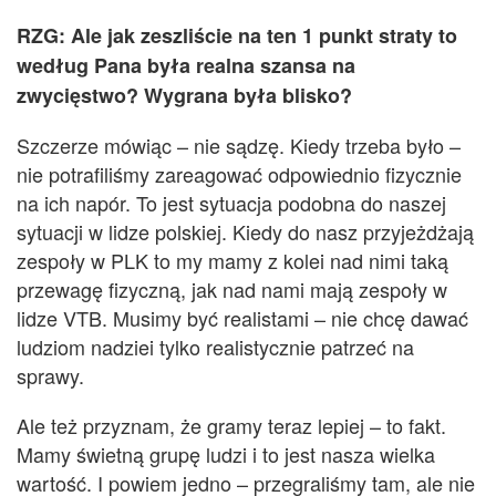
R
ZG: Ale jak zeszliście na ten 1 punkt straty to
według Pana była realna szansa na
zwycięstwo? Wygrana była blisko?
S
zczerze mówiąc – n
ie sądzę. Kiedy trzeba było –
nie potrafiliśmy zareagować odpowiednio fizycznie
na ich napór. To jest sytuacja podobna do naszej
sytuacji w lidze polskiej. Kiedy do nasz przyjeżdżają
zespoły w PLK to my mamy z kolei nad nimi taką
przewagę fizyczną, jak nad nami mają zespoły w
lidze VTB. Musimy być realistami – nie chcę dawać
ludziom nadziei tylko realistycznie patrzeć na
sprawy.
Ale też przyznam, że gramy teraz lepiej – to fakt.
Mamy świetną grupę ludzi i to jest nasza wielka
wartość. I powiem jedno – przegraliśmy tam, ale nie