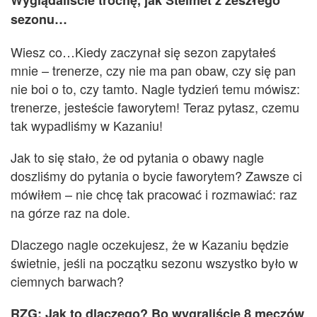
Wyglądaliście trochę, jak Stelmet z zeszłego
sezonu…
Wiesz co…
K
iedy zaczynał się sezon zapytałeś
mnie – trenerze, czy nie ma pan obaw, czy s
ię pan
nie boi o to, czy tamto
. Nagle tydzień temu mówisz:
trenerze, jesteście faworytem!
Teraz pytasz, czemu
tak wypadliśmy w Kazaniu!
Jak to się stało, że od pytania o obawy nagle
doszliśmy do pytania o bycie faworytem? Zawsze
ci
mówiłem – nie chcę tak pracować i rozmawiać: raz
na górze raz na dole.
Dlaczego nagle oczekujesz, że w Kazaniu będzie
świetnie, jeśli na początku sezonu wszystko było w
ciemnych barwach?
R
ZG: Jak to dlaczego? Bo wygraliście 8 meczów