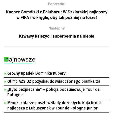
Poprzedni
Kacper Gomólski z Falubazu: W Szklarskiej najlepszy
w FIFA i w kręgle, oby tak później na torze!
Następny
Krwawy księżyc i superpełnia na niebie
najnowsze
Groźny upadek Dominika Kubery
Olimp AZS UZ pozyskał doświadczonego bramkarza
„Było bezpiecznie” – policja podsumowuje Tour de
Pologne
Młodzi kolarze poszli w ślady dorosłych. Kaja Królik
najlepsza z Lubuszanek w Tour de Pologne Junior