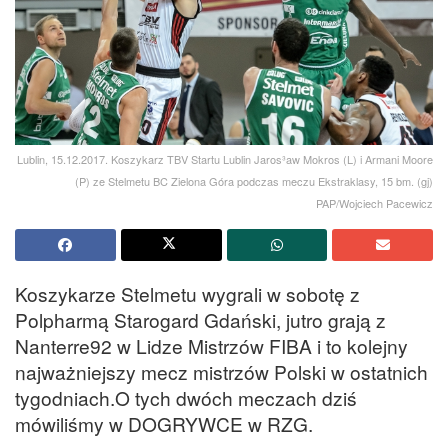
Lublin, 15.12.2017. Koszykarz TBV Startu Lublin Jaros³aw Mokros (L) i Armani Moore
(P) ze Stelmetu BC Zielona Góra podczas meczu Ekstraklasy, 15 bm. (gj)
PAP/Wojciech Pacewicz
Koszykarze Stelmetu wygrali w sobotę z
Polpharmą Starogard Gdański, jutro grają z
Nanterre92 w Lidze Mistrzów FIBA i to kolejny
najważniejszy mecz mistrzów Polski w ostatnich
tygodniach.O tych dwóch meczach dziś
mówiliśmy w DOGRYWCE w RZG.