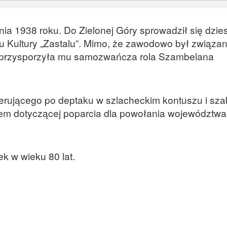
nia 1938 roku. Do Zielonej Góry sprowadził się dzies
u Kultury „Zastalu”. Mimo, że zawodowo był związan
ć przysporzyła mu samozwańcza rola Szambelana
erującego po deptaku w szlacheckim kontuszu i sza
mem dotyczącej poparcia dla powołania województwa
k w wieku 80 lat.