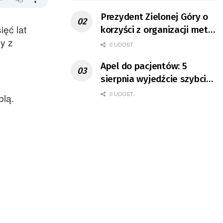
Prezydent Zielonej Góry o
ięć lat
korzyści z organizacji mety
y z
Tour de Pologne
0 UDOST.
Apel do pacjentów: 5
sierpnia wyjedźcie szybciej
z domów
0 UDOST.
blą.