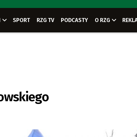
I
SPORT
RZG TV
PODCASTY
O RZG
REKL
rowskiego