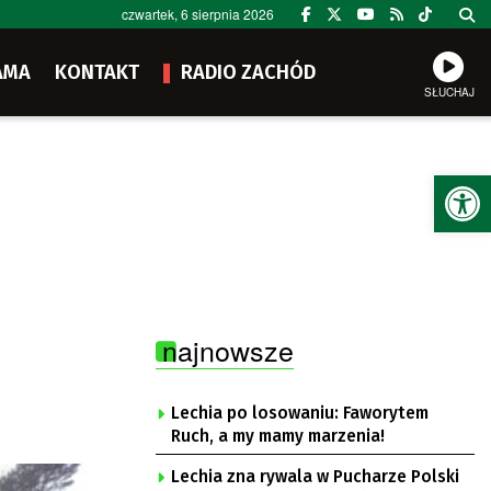
czwartek, 6 sierpnia 2026
AMA
KONTAKT
RADIO ZACHÓD
SŁUCHAJ
Ot
najnowsze
Lechia po losowaniu: Faworytem
Ruch, a my mamy marzenia!
Lechia zna rywala w Pucharze Polski