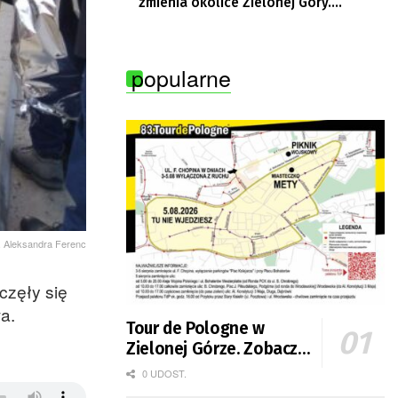
zmienia okolice Zielonej Góry.
Powstają nowe ścieżki rowerowe
popularne
t. Aleksandra Ferenc
częły się
a.
Tour de Pologne w
Zielonej Górze. Zobacz
zmiany w organizacji
0 UDOST.
ruchu