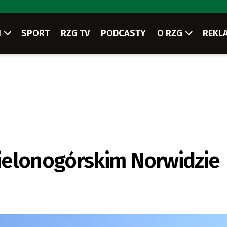
I
SPORT
RZG TV
PODCASTY
O RZG
REKL
ielonogórskim Norwidzie