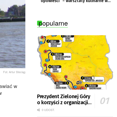
opowieści” – warsztaty kulinarne w
Krępie
popularne
Fot. Artur Steciąg
mawiać w
w
Prezydent Zielonej Góry
o korzyści z organizacji
mety Tour de Pologne
0 UDOST.