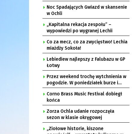
Noc Spadających Gwiazd w skansenie
w Ochli
„Kapitalna rekacja zespołu” –
wypowiedzi po wygranej Lechii
Co za mecz, co za zwycięstwo! Lechia
miażdży Sokoła!
Lebiediew najlepszy z Falubazu w GP
Łotwy
Przez weekend trochę wytchnienia w
pogodzie. W poniedziałek burze i
upał
Corno Brass Music Festival dobiegł
końca
Zorza Ochla udanie rozpoczęła
sezon w klasie okręgowej
„Ziołowe historie, kiszone