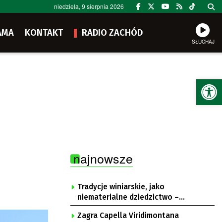
niedziela, 9 sierpnia 2026
AMA
KONTAKT
RADIO ZACHÓD
SŁUCHAJ
Ot
najnowsze
Tradycje winiarskie, jako
niematerialne dziedzictwo –
konsultacje i projekt
Zagra Capella Viridimontana