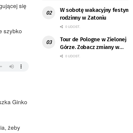
gującej się
W sobotę wakacyjny festyn
rodzinny w Zatoniu
0 UDOST.
ie szybko
Tour de Pologne w Zielonej
Górze. Zobacz zmiany w
organizacji ruchu
0 UDOST.
eszka Ginko
ia, żeby