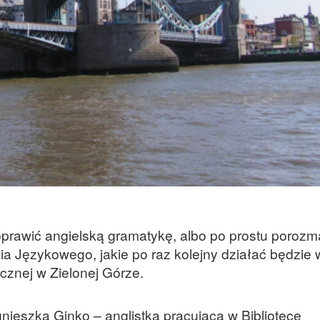
prawić angielską gramatykę, albo po prostu poroz
ia Językowego, jakie po raz kolejny działać będzie 
icznej w Zielonej Górze.
nieszka Ginko – anglistka pracująca w Bibliotece