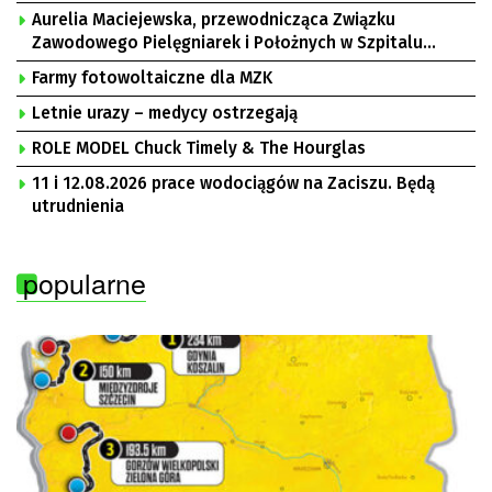
Aurelia Maciejewska, przewodnicząca Związku
Zawodowego Pielęgniarek i Położnych w Szpitalu
Uniwersyteckim w Zielonej Górze, Bogusław
Farmy fotowoltaiczne dla MZK
Motowidełko, przewodniczący Zarządu Regionu NSZZ
„Solidarność” Zielona Góra
Letnie urazy – medycy ostrzegają
ROLE MODEL Chuck Timely & The Hourglas
11 i 12.08.2026 prace wodociągów na Zaciszu. Będą
utrudnienia
popularne