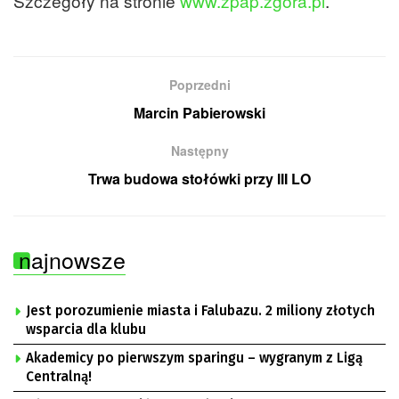
Szczegóły na stronie
www.zpap.zgora.pl
.
Poprzedni
Marcin Pabierowski
Następny
Trwa budowa stołówki przy III LO
najnowsze
Jest porozumienie miasta i Falubazu. 2 miliony złotych
wsparcia dla klubu
Akademicy po pierwszym sparingu – wygranym z Ligą
Centralną!