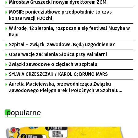
Mirosław Gruszecki nowym dyrektorem ZGM
MOSIR: poniedziałkowe przedpołudnie to czas
konserwacji H2Ochli
W środę, 12 sierpnia, rozpocznie się festiwal Muzyka w
Raju
Szpital – związki zawodowe. Będą uzgodnienia?
Obserwacje zaćmienia Słońca przy Palmiarni
Związki zawodowe o cięciach w szpitalu
SYLWIA GRZESZCZAK / KAROL G; BRUNO MARS
Aurelia Maciejewska, przewodnicząca Związku
Zawodowego Pielęgniarek i Położnych w Szpitalu
Uniwersyteckim w Zielonej Górze, Bogusław
Motowidełko, przewodniczący Zarządu Regionu NSZZ
popularne
„Solidarność” Zielona Góra