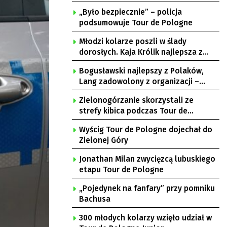
„Było bezpiecznie” – policja
podsumowuje Tour de Pologne
Młodzi kolarze poszli w ślady
dorosłych. Kaja Królik najlepsza z
Lubuszanek w Tour de Pologne Junior
Bogusławski najlepszy z Polaków,
Lang zadowolony z organizacji –
komentarze po 3. etapie Tour de
Zielonogórzanie skorzystali ze
Pologne
strefy kibica podczas Tour de
Pologne
Wyścig Tour de Pologne dojechał do
Zielonej Góry
Jonathan Milan zwycięzcą lubuskiego
etapu Tour de Pologne
„Pojedynek na fanfary” przy pomniku
Bachusa
300 młodych kolarzy wzięło udział w