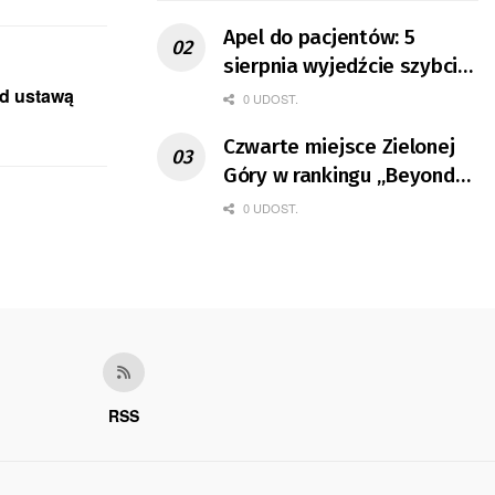
Apel do pacjentów: 5
sierpnia wyjedźcie szybciej
z domów
ad ustawą
0 UDOST.
Czwarte miejsce Zielonej
Góry w rankingu „Beyond
the Hubs”
0 UDOST.
RSS