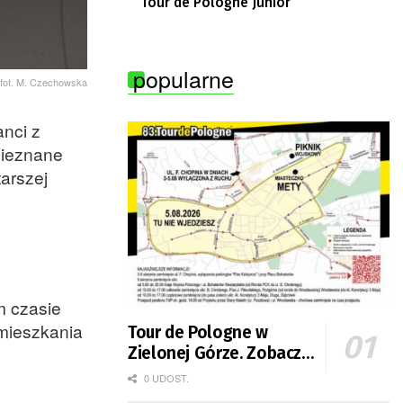
Tour de Pologne Junior
popularne
fot. M. Czechowska
anci z
 nieznane
arszej
m czasie
 mieszkania
Tour de Pologne w
Zielonej Górze. Zobacz
zmiany w organizacji
0 UDOST.
ruchu