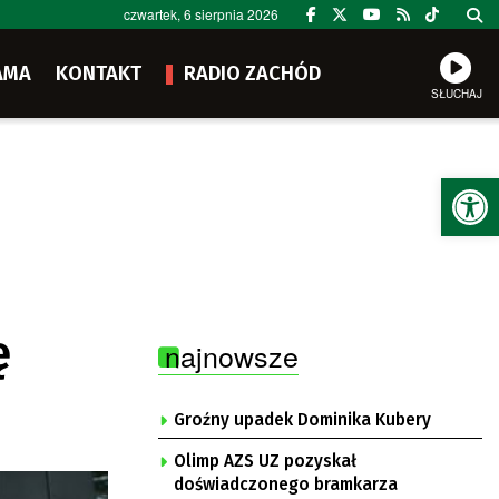
czwartek, 6 sierpnia 2026
AMA
KONTAKT
RADIO ZACHÓD
SŁUCHAJ
Ot
ę
najnowsze
Groźny upadek Dominika Kubery
Olimp AZS UZ pozyskał
doświadczonego bramkarza