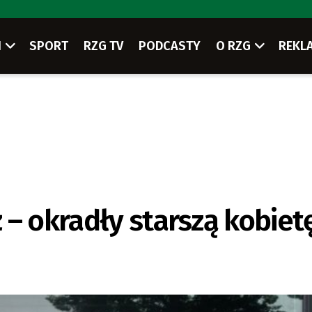
I
SPORT
RZG TV
PODCASTY
O RZG
REKL
 – okradły starszą kobiet