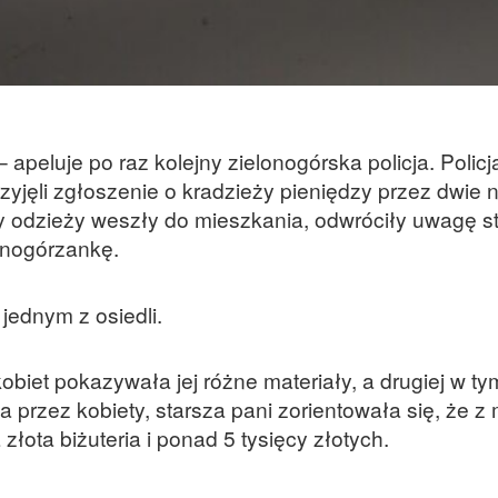
peluje po raz kolejny zielonogórska policja. Policj
przyjęli zgłoszenie o kradzieży pieniędzy przez dwie
y odzieży weszły do mieszkania, odwróciły uwagę st
lonogórzankę.
jednym z osiedli.
obiet pokazywała jej różne materiały, a drugiej w ty
 przez kobiety, starsza pani zorientowała się, że z
złota biżuteria i ponad 5 tysięcy złotych.