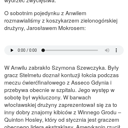
O sobotnim pojedynku z Anwilem
rozmawialiśmy z koszykarzem zielonogórskiej
drużyny, Jarosławem Mokrosem:
W Anwilu zabrakło Szymona Szewczyka. Były
gracz Stelmetu doznał kontuzji łokcia podczas
meczu ćwierćfinałowego z Asseco Gdynia i
przebywa obecnie w szpitalu. Jego występ w
sobotę był wykluczony. W barwach
włocławskiej drużyny zaprezentował się za to
inny dobry znajomy kibiców z Winnego Grodu –
Quinton Hosley, który od stycznia jest graczem
obecnego lidera ekstraklasy. Amerykanin rzucił