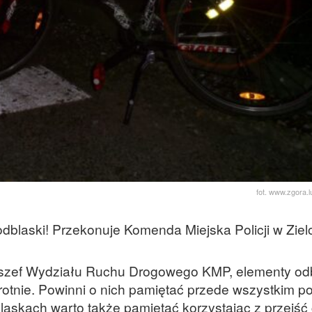
fot. www.zgora.l
blaski! Przekonuje Komenda Miejska Policji w Ziel
szef Wydziału Ruchu Drogowego KMP, elementy o
rotnie. Powinni o nich pamiętać przede wszystkim p
skach warto także pamiętać korzystając z przejść