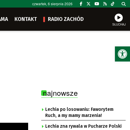
czwartek, 6 sierpnia 2026
AMA
KONTAKT
RADIO ZACHÓD
SŁUCHAJ
Ot
najnowsze
Lechia po losowaniu: Faworytem
Ruch, a my mamy marzenia!
Lechia zna rywala w Pucharze Polski