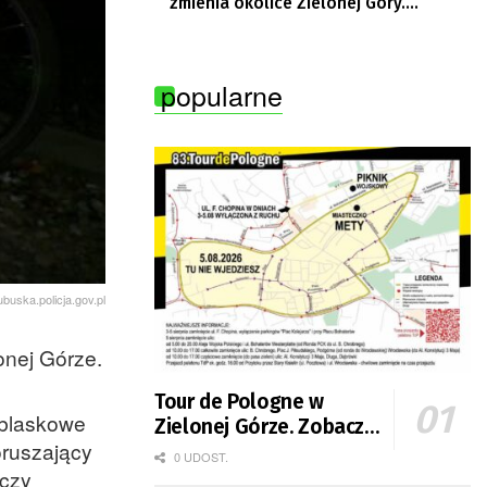
zmienia okolice Zielonej Góry.
Powstają nowe ścieżki rowerowe
popularne
ubuska.policja.gov.pl
onej Górze.
Tour de Pologne w
dblaskowe
Zielonej Górze. Zobacz
oruszający
zmiany w organizacji
0 UDOST.
 czy
ruchu