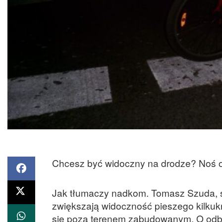
Chcesz być widoczny na drodze? Noś od
Jak tłumaczy nadkom. Tomasz Szuda, 
zwiększają widoczność pieszego kilkuk
się poza terenem zabudowanym. O odbla