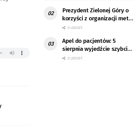
Prezydent Zielonej Góry o
korzyści z organizacji mety
Tour de Pologne
0 UDOST.
Apel do pacjentów: 5
sierpnia wyjedźcie szybciej
z domów
0 UDOST.
y