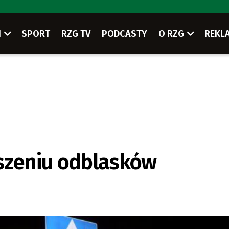
I
SPORT
RZG TV
PODCASTY
O RZG
REKL
oszeniu odblasków