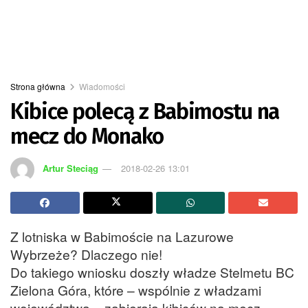
Strona główna
Wiadomości
Kibice polecą z Babimostu na
mecz do Monako
Artur Steciąg
2018-02-26 13:01
Z lotniska w Babimoście na Lazurowe
Wybrzeże? Dlaczego nie!
Do takiego wniosku doszły władze Stelmetu BC
Zielona Góra, które – wspólnie z władzami
województwa – zabierają kibiców na mecz