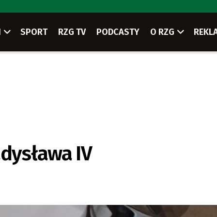
I
SPORT
RZG TV
PODCASTY
O RZG
REKL
adysława IV