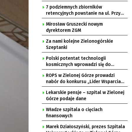
7 podziemnych zbiorników
retencyjnych powstanie na ul. Przy
Gazowni
Mirosław Gruszecki nowym
dyrektorem ZGM
Za nami kolejne Zielonogórskie
Szeptanki
Polski potentat technologii
kosmicznych wprowadzi się do
Zielonej Góry
ROPS w Zielonej Górze prowadzi
nabór do konkursu „Lider Wsparcia
Seniora”
Lekarskie pensje – szpital w Zielonej
Górze podaje dane
Władze szpitala o cięciach
finansowych
Marek Działoszyński, prezes Szpitala