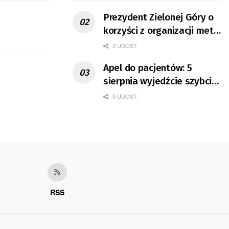
Prezydent Zielonej Góry o
korzyści z organizacji mety
Tour de Pologne
0 UDOST.
Apel do pacjentów: 5
sierpnia wyjedźcie szybciej
z domów
0 UDOST.
RSS