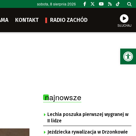
sobota, 8 sierpnia 2026
AMA
KONTAKT
RADIO ZACHÓD
SŁUCHAJ
Ot
najnowsze
Lechia poszuka pierwszej wygranej w
II lidze
Jeździecka rywalizacja w Drzonkowie