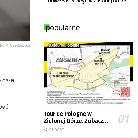
Uniwersyteckiego w Zielonej Górze
popularne
fot. M. Czechowska
e całe
opać
Tour de Pologne w
Zielonej Górze. Zobacz
zmiany w organizacji
0 UDOST.
ruchu