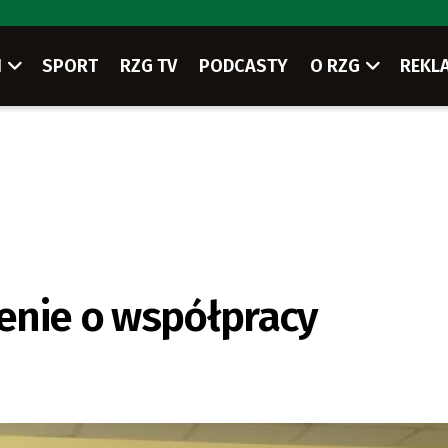
I
SPORT
RZG TV
PODCASTY
O RZG
REKL
enie o współpracy