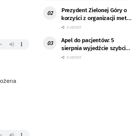
Prezydent Zielonej Góry o
korzyści z organizacji mety
Tour de Pologne
0 UDOST.
Apel do pacjentów: 5
sierpnia wyjedźcie szybciej
z domów
0 UDOST.
 Bożena