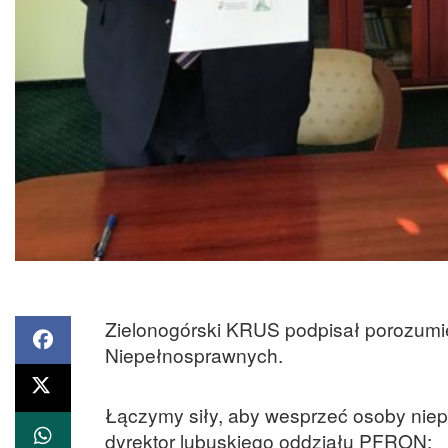
Zielonogórski KRUS podpisał porozumi
Niepełnosprawnych.
Łączymy siły, aby wesprzeć osoby niep
dyrektor lubuskiego oddziału PFRON: