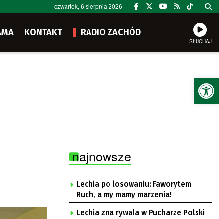
czwartek, 6 sierpnia 2026
AMA
KONTAKT
RADIO ZACHÓD
SŁUCHAJ
Ot
najnowsze
Lechia po losowaniu: Faworytem
Ruch, a my mamy marzenia!
Lechia zna rywala w Pucharze Polski