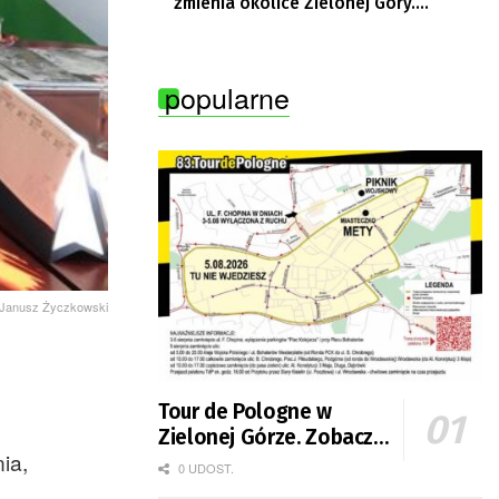
zmienia okolice Zielonej Góry.
Powstają nowe ścieżki rowerowe
popularne
. Janusz Życzkowski
Tour de Pologne w
Zielonej Górze. Zobacz
ia,
zmiany w organizacji
0 UDOST.
ruchu