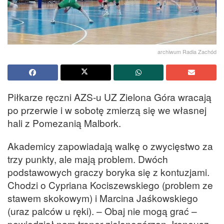
archiwum Radia Zachód
Piłkarze ręczni AZS-u UZ Zielona Góra wracają
po przerwie i w sobotę zmierzą się we własnej
hali z Pomezanią Malbork.
Akademicy zapowiadają walkę o zwycięstwo za
trzy punkty, ale mają problem. Dwóch
podstawowych graczy boryka się z kontuzjami.
Chodzi o Cypriana Kociszewskiego (problem ze
stawem skokowym) i Marcina Jaśkowskiego
(uraz palców u ręki). – Obaj nie mogą grać –
powiedział nam trener zielonogórzan, Ireneusz