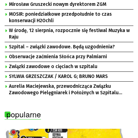
Mirosław Gruszecki nowym dyrektorem ZGM
MOSIR: poniedziałkowe przedpołudnie to czas
konserwacji H2Ochli
W środę, 12 sierpnia, rozpocznie się festiwal Muzyka w
Raju
Szpital – związki zawodowe. Będą uzgodnienia?
Obserwacje zaćmienia Słońca przy Palmiarni
Związki zawodowe o cięciach w szpitalu
SYLWIA GRZESZCZAK / KAROL G; BRUNO MARS
Aurelia Maciejewska, przewodnicząca Związku
Zawodowego Pielęgniarek i Położnych w Szpitalu
Uniwersyteckim w Zielonej Górze, Bogusław
Motowidełko, przewodniczący Zarządu Regionu NSZZ
popularne
„Solidarność” Zielona Góra