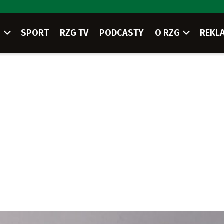
I
SPORT
RZG TV
PODCASTY
O RZG
REKL