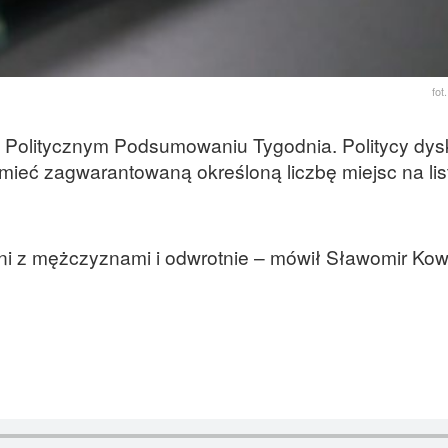
fo
Politycznym Podsumowaniu Tygodnia. Politycy dysk
y mieć zagwarantowaną określoną liczbę miejsc na li
ni z mężczyznami i odwrotnie – mówił Sławomir Kow